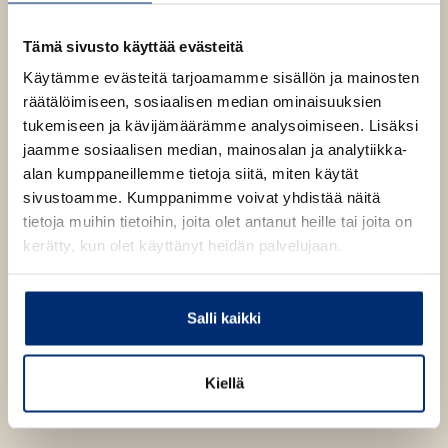
a
b
Tämä sivusto käyttää evästeitä
Käytämme evästeitä tarjoamamme sisällön ja mainosten
räätälöimiseen, sosiaalisen median ominaisuuksien
tukemiseen ja kävijämäärämme analysoimiseen. Lisäksi
jaamme sosiaalisen median, mainosalan ja analytiikka-
alan kumppaneillemme tietoja siitä, miten käytät
sivustoamme. Kumppanimme voivat yhdistää näitä
tietoja muihin tietoihin, joita olet antanut heille tai joita on
kerätty, kun olet käyttänyt heidän palvelujaan.
Salli kaikki
Kiellä