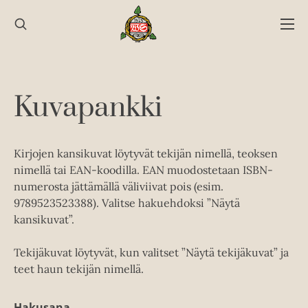
Hyppää
sisältöön
Kuvapankki
Kirjojen kansikuvat löytyvät tekijän nimellä, teoksen
nimellä tai EAN-koodilla. EAN muodostetaan ISBN-
numerosta jättämällä väliviivat pois (esim.
9789523523388). Valitse hakuehdoksi ”Näytä
kansikuvat”.
Tekijäkuvat löytyvät, kun valitset ”Näytä tekijäkuvat” ja
teet haun tekijän nimellä.
Hakusana