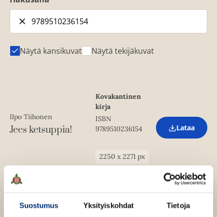
Näytä kansikuvat
Näytä tekijäkuvat
Kovakantinen
kirja
Ilpo Tiihonen
ISBN
Lataa
Jees ketsuppia!
9789510236154
O
p
e
n
2250
x
2271
px
s
i
n
n
e
w
Suostumus
Yksityiskohdat
Tietoja
t