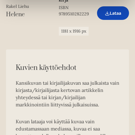
kirja
e
Rakel Liehu
w
ISBN
t
Lataa
Helene
9789510282229
O
a
p
b
e
n
1181
x
1916
px
s
i
n
n
e
w
Kuvien käyttöehdot
t
a
b
Kansikuvan tai kirjailijakuvan saa julkaista vain
kirjasta/kirjailijasta kertovan artikkelin
yhteydessä tai kirjan/kirjailijan
markkinointiin liittyvissä julkaisuissa.
Kuvan lataaja voi käyttää kuvaa vain
edustamassaan mediassa, kuvaa ei saa