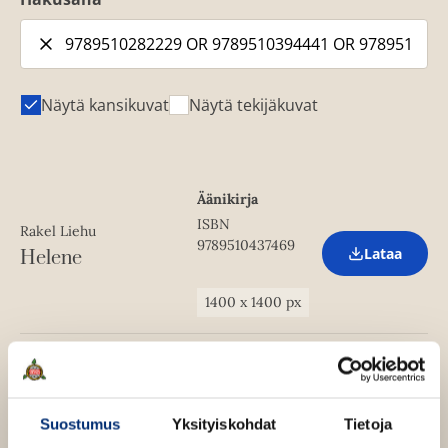
Näytä kansikuvat
Näytä tekijäkuvat
Äänikirja
ISBN
Rakel Liehu
9789510437469
Lataa
Helene
O
p
e
1400
x
1400
px
n
s
i
n
Pokkari
n
ISBN
e
Rakel Liehu
w
9789510390948
Lataa
Helene
Suostumus
Yksityiskohdat
Tietoja
O
t
p
a