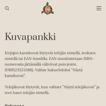
Hyppää
sisältöön
Kuvapankki
Kirjojen kansikuvat löytyvät tekijän nimellä, teoksen
nimellä tai EAN-koodilla. EAN muodostetaan ISBN-
numerosta jättämällä väliviivat pois (esim.
9789523523388). Valitse hakuehdoksi ”Näytä
kansikuvat”.
Tekijäkuvat löytyvät, kun valitset ”Näytä tekijäkuvat” ja
teet haun tekijän nimellä.
Hakusana