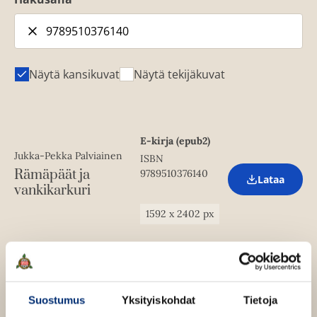
Näytä kansikuvat
Näytä tekijäkuvat
E-kirja (epub2)
Jukka-Pekka Palviainen
ISBN
Rämäpäät ja
9789510376140
Lataa
O
vankikarkuri
p
e
1592
x
2402
px
n
s
i
n
n
e
w
Suostumus
Yksityiskohdat
Tietoja
t
a