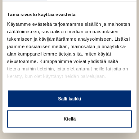
b
Tämä sivusto käyttää evästeitä
Käytämme evästeitä tarjoamamme sisällön ja mainosten
räätälöimiseen, sosiaalisen median ominaisuuksien
tukemiseen ja kävijämäärämme analysoimiseen. Lisäksi
jaamme sosiaalisen median, mainosalan ja analytiikka-
alan kumppaneillemme tietoja siitä, miten käytät
sivustoamme. Kumppanimme voivat yhdistää näitä
tietoja muihin tietoihin, joita olet antanut heille tai joita on
kerätty, kun olet käyttänyt heidän palvelujaan.
Salli kaikki
Kiellä