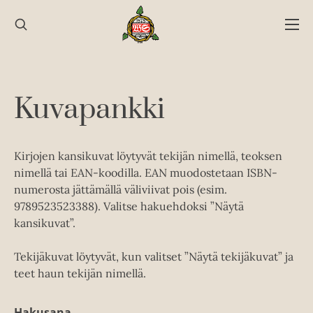
Hyppää
sisältöön
Kuvapankki
Kirjojen kansikuvat löytyvät tekijän nimellä, teoksen
nimellä tai EAN-koodilla. EAN muodostetaan ISBN-
numerosta jättämällä väliviivat pois (esim.
9789523523388). Valitse hakuehdoksi ”Näytä
kansikuvat”.
Tekijäkuvat löytyvät, kun valitset ”Näytä tekijäkuvat” ja
teet haun tekijän nimellä.
Hakusana