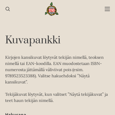
Hyppää
sisältöön
Kuvapankki
Kirjojen kansikuvat löytyvät tekijän nimellä, teoksen
nimellä tai EAN-koodilla. EAN muodostetaan ISBN-
numerosta jättämällä väliviivat pois (esim.
9789523523388). Valitse hakuehdoksi ”Näytä
kansikuvat”.
Tekijäkuvat löytyvät, kun valitset ”Näytä tekijäkuvat” ja
teet haun tekijän nimellä.
Hakusana