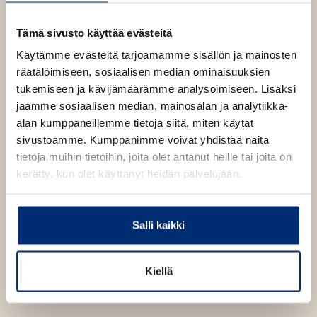
parempi?
p
b
e
n
1840
x
2758
px
Tämä sivusto käyttää evästeitä
s
i
Käytämme evästeitä tarjoamamme sisällön ja mainosten
n
räätälöimiseen, sosiaalisen median ominaisuuksien
n
tukemiseen ja kävijämäärämme analysoimiseen. Lisäksi
e
w
jaamme sosiaalisen median, mainosalan ja analytiikka-
t
alan kumppaneillemme tietoja siitä, miten käytät
a
b
sivustoamme. Kumppanimme voivat yhdistää näitä
tietoja muihin tietoihin, joita olet antanut heille tai joita on
kerätty, kun olet käyttänyt heidän palvelujaan.
Salli kaikki
Kiellä