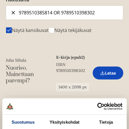
Näytä kansikuvat
Näytä tekijäkuvat
E-kirja (epub2)
Juha Siltala
ISBN
Nuoriso.
9789510398302
Lataa
Mainettaan
O
parempi?
p
e
1400
x
2098
px
n
s
i
n
Kovakantinen
n
kirja
e
Juha Siltala
w
ISBN
Nuoriso. Mainettaan
Suostumus
Yksityiskohdat
Tietoja
t
Lataa
9789510385814
O
a