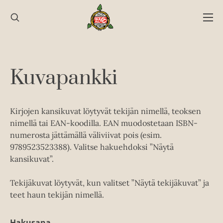
Hyppää
sisältöön
Kuvapankki
Kirjojen kansikuvat löytyvät tekijän nimellä, teoksen
nimellä tai EAN-koodilla. EAN muodostetaan ISBN-
numerosta jättämällä väliviivat pois (esim.
9789523523388). Valitse hakuehdoksi ”Näytä
kansikuvat”.
Tekijäkuvat löytyvät, kun valitset ”Näytä tekijäkuvat” ja
teet haun tekijän nimellä.
Hakusana