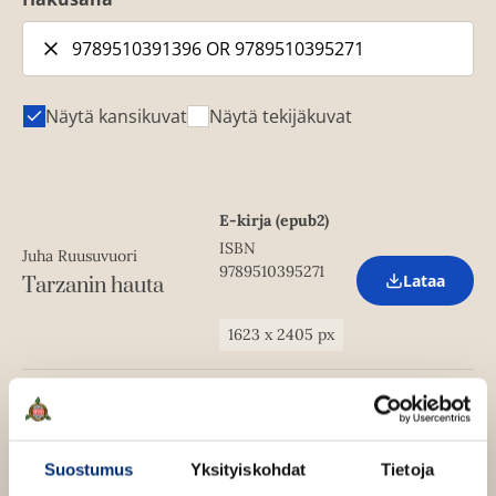
Näytä kansikuvat
Näytä tekijäkuvat
E-kirja (epub2)
ISBN
Juha Ruusuvuori
9789510395271
Lataa
Tarzanin hauta
O
p
e
1623
x
2405
px
n
s
i
n
Kovakantinen
n
kirja
e
Juha Ruusuvuori
w
ISBN
Suostumus
Yksityiskohdat
Tietoja
t
Lataa
Tarzanin hauta
9789510391396
O
a