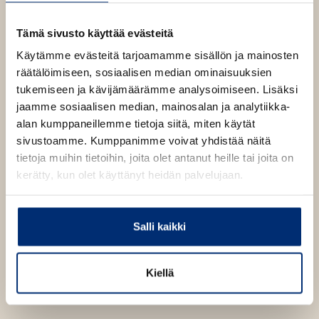
p
b
e
n
1623
x
2405
px
Tämä sivusto käyttää evästeitä
s
i
Käytämme evästeitä tarjoamamme sisällön ja mainosten
n
räätälöimiseen, sosiaalisen median ominaisuuksien
n
tukemiseen ja kävijämäärämme analysoimiseen. Lisäksi
e
w
jaamme sosiaalisen median, mainosalan ja analytiikka-
t
alan kumppaneillemme tietoja siitä, miten käytät
a
b
sivustoamme. Kumppanimme voivat yhdistää näitä
tietoja muihin tietoihin, joita olet antanut heille tai joita on
kerätty, kun olet käyttänyt heidän palvelujaan.
Salli kaikki
Kiellä