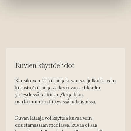
e
w
t
a
b
Kuvien käyttöehdot
Kansikuvan tai kirjailijakuvan saa julkaista vain
kirjasta/kirjailijasta kertovan artikkelin
yhteydessä tai kirjan/kirjailijan
markkinointiin liittyvissä julkaisuissa.
Kuvan lataaja voi käyttää kuvaa vain
edustamassaan mediassa, kuvaa ei saa