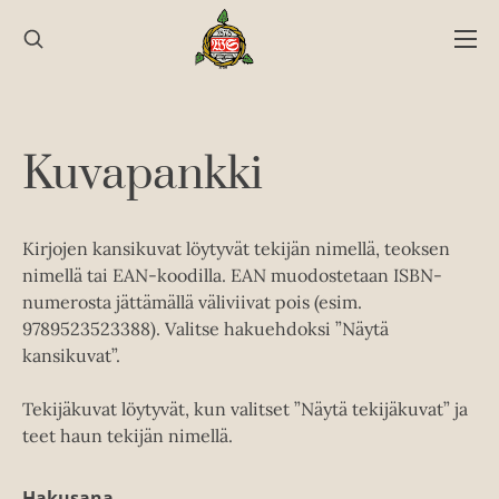
Hyppää
sisältöön
Kuvapankki
Kirjojen kansikuvat löytyvät tekijän nimellä, teoksen
nimellä tai EAN-koodilla. EAN muodostetaan ISBN-
numerosta jättämällä väliviivat pois (esim.
9789523523388). Valitse hakuehdoksi ”Näytä
kansikuvat”.
Tekijäkuvat löytyvät, kun valitset ”Näytä tekijäkuvat” ja
teet haun tekijän nimellä.
Hakusana