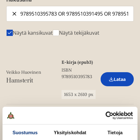
Näytä kansikuvat
Näytä tekijäkuvat
E-kirja (epub3)
ISBN
Veikko Huovinen
9789510395783
Lataa
Hamsterit
O
p
e
1653
x
2610
px
n
s
i
n
Pokkari
n
ISBN
e
Veikko Huovinen
w
9789510495827
Lataa
Hamsterit
Suostumus
Yksityiskohdat
Tietoja
O
t
p
a