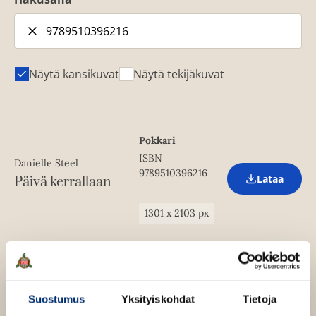
Näytä kansikuvat
Näytä tekijäkuvat
Pokkari
ISBN
Danielle Steel
9789510396216
Lataa
Päivä kerrallaan
O
p
e
1301
x
2103
px
n
s
i
n
n
e
w
Suostumus
Yksityiskohdat
Tietoja
t
a