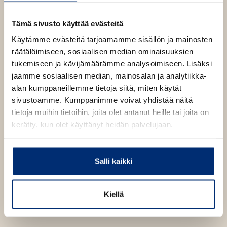
b
Tämä sivusto käyttää evästeitä
Käytämme evästeitä tarjoamamme sisällön ja mainosten
räätälöimiseen, sosiaalisen median ominaisuuksien
tukemiseen ja kävijämäärämme analysoimiseen. Lisäksi
jaamme sosiaalisen median, mainosalan ja analytiikka-
alan kumppaneillemme tietoja siitä, miten käytät
sivustoamme. Kumppanimme voivat yhdistää näitä
tietoja muihin tietoihin, joita olet antanut heille tai joita on
kerätty, kun olet käyttänyt heidän palvelujaan.
Salli kaikki
Kiellä