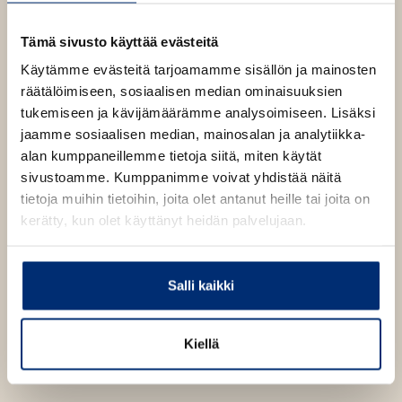
a
b
Tämä sivusto käyttää evästeitä
Käytämme evästeitä tarjoamamme sisällön ja mainosten
räätälöimiseen, sosiaalisen median ominaisuuksien
tukemiseen ja kävijämäärämme analysoimiseen. Lisäksi
jaamme sosiaalisen median, mainosalan ja analytiikka-
alan kumppaneillemme tietoja siitä, miten käytät
sivustoamme. Kumppanimme voivat yhdistää näitä
tietoja muihin tietoihin, joita olet antanut heille tai joita on
kerätty, kun olet käyttänyt heidän palvelujaan.
Salli kaikki
Kiellä