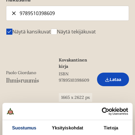
Näytä kansikuvat
Näytä tekijäkuvat
Kovakantinen
kirja
Paolo Giordano
ISBN
Lataa
Ihmisruumis
9789510398609
O
p
e
n
1665
x
2622
px
s
i
n
n
e
w
Suostumus
Yksityiskohdat
Tietoja
t