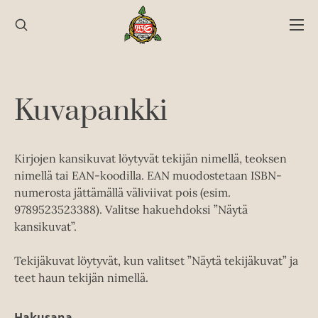
Hyppää
sisältöön
Kuvapankki
Kirjojen kansikuvat löytyvät tekijän nimellä, teoksen
nimellä tai EAN-koodilla. EAN muodostetaan ISBN-
numerosta jättämällä väliviivat pois (esim.
9789523523388). Valitse hakuehdoksi ”Näytä
kansikuvat”.
Tekijäkuvat löytyvät, kun valitset ”Näytä tekijäkuvat” ja
teet haun tekijän nimellä.
Hakusana