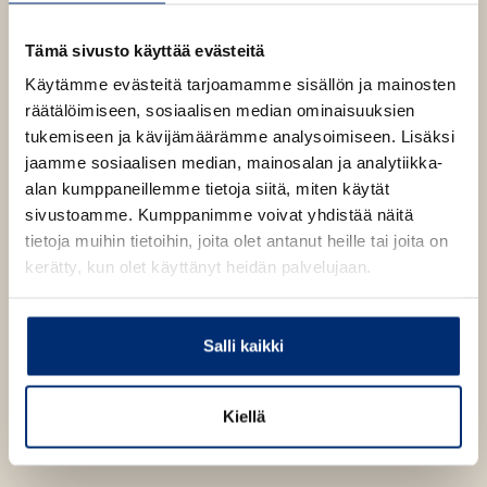
a
b
Tämä sivusto käyttää evästeitä
Käytämme evästeitä tarjoamamme sisällön ja mainosten
räätälöimiseen, sosiaalisen median ominaisuuksien
tukemiseen ja kävijämäärämme analysoimiseen. Lisäksi
jaamme sosiaalisen median, mainosalan ja analytiikka-
alan kumppaneillemme tietoja siitä, miten käytät
sivustoamme. Kumppanimme voivat yhdistää näitä
tietoja muihin tietoihin, joita olet antanut heille tai joita on
kerätty, kun olet käyttänyt heidän palvelujaan.
Salli kaikki
Kiellä