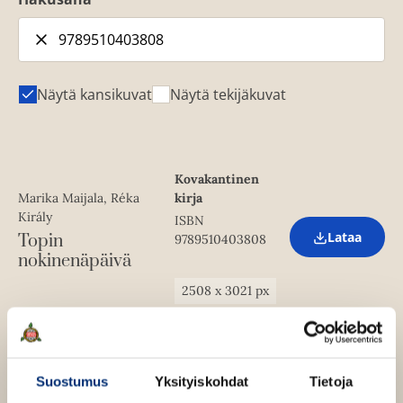
Näytä kansikuvat
Näytä tekijäkuvat
Kovakantinen
Marika Maijala, Réka
kirja
Király
ISBN
Lataa
Topin
9789510403808
O
nokinenäpäivä
p
e
n
2508
x
3021
px
s
i
n
n
e
w
Suostumus
Yksityiskohdat
Tietoja
t