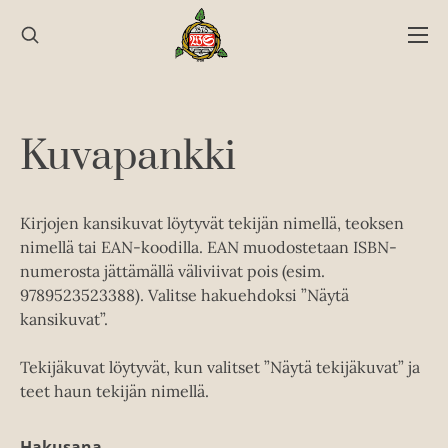
Hyppää
sisältöön
Kuvapankki
Kirjojen kansikuvat löytyvät tekijän nimellä, teoksen
nimellä tai EAN-koodilla. EAN muodostetaan ISBN-
numerosta jättämällä väliviivat pois (esim.
9789523523388). Valitse hakuehdoksi ”Näytä
kansikuvat”.
Tekijäkuvat löytyvät, kun valitset ”Näytä tekijäkuvat” ja
teet haun tekijän nimellä.
Hakusana