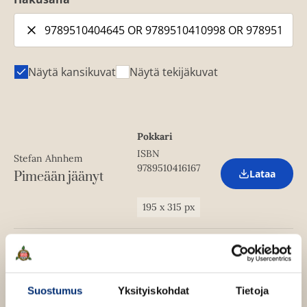
Näytä kansikuvat
Näytä tekijäkuvat
Pokkari
ISBN
Stefan Ahnhem
9789510416167
Lataa
Pimeään jäänyt
O
p
e
195
x
315
px
n
s
i
n
Äänikirja
n
ISBN
e
Stefan Ahnhem
w
9789510421000
Lataa
Pimeään jäänyt
Suostumus
Yksityiskohdat
Tietoja
O
t
p
a