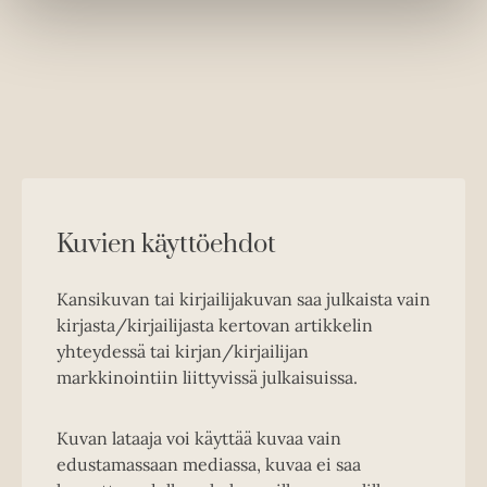
n
e
w
t
a
b
Kuvien käyttöehdot
Kansikuvan tai kirjailijakuvan saa julkaista vain
kirjasta/kirjailijasta kertovan artikkelin
yhteydessä tai kirjan/kirjailijan
markkinointiin liittyvissä julkaisuissa.
Kuvan lataaja voi käyttää kuvaa vain
edustamassaan mediassa, kuvaa ei saa