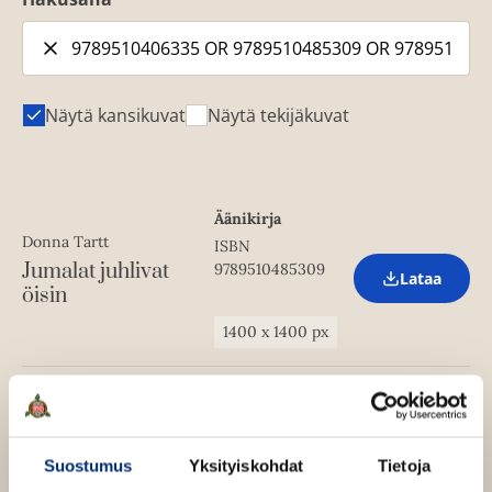
Näytä kansikuvat
Näytä tekijäkuvat
Äänikirja
Donna Tartt
ISBN
Jumalat juhlivat
9789510485309
Lataa
O
öisin
p
e
1400
x
1400
px
n
s
i
n
Pokkari
n
Donna Tartt
ISBN
e
Jumalat juhlivat
w
9789510483756
Lataa
Suostumus
Yksityiskohdat
Tietoja
O
t
öisin
p
a