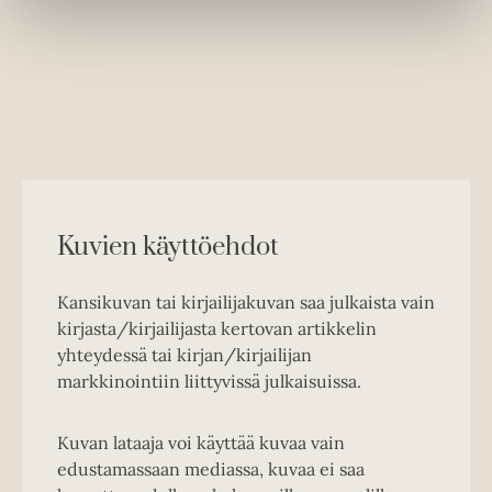
e
w
t
a
b
Kuvien käyttöehdot
Kansikuvan tai kirjailijakuvan saa julkaista vain
kirjasta/kirjailijasta kertovan artikkelin
yhteydessä tai kirjan/kirjailijan
markkinointiin liittyvissä julkaisuissa.
Kuvan lataaja voi käyttää kuvaa vain
edustamassaan mediassa, kuvaa ei saa