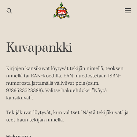
Hyppää
sisältöön
Kuvapankki
Kirjojen kansikuvat löytyvät tekijän nimellä, teoksen
nimellä tai EAN-koodilla. EAN muodostetaan ISBN-
numerosta jättämällä väliviivat pois (esim.
9789523523388). Valitse hakuehdoksi ”Näytä
kansikuvat”.
Tekijäkuvat löytyvät, kun valitset ”Näytä tekijäkuvat” ja
teet haun tekijän nimellä.
Hakusana