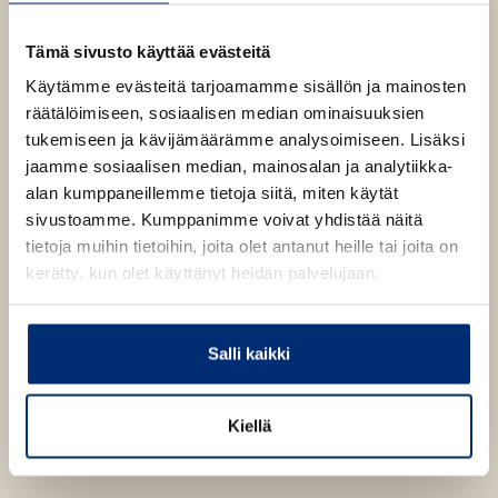
p
b
e
n
1506
x
2400
px
Tämä sivusto käyttää evästeitä
s
i
Käytämme evästeitä tarjoamamme sisällön ja mainosten
n
räätälöimiseen, sosiaalisen median ominaisuuksien
n
tukemiseen ja kävijämäärämme analysoimiseen. Lisäksi
e
w
jaamme sosiaalisen median, mainosalan ja analytiikka-
t
alan kumppaneillemme tietoja siitä, miten käytät
a
b
sivustoamme. Kumppanimme voivat yhdistää näitä
tietoja muihin tietoihin, joita olet antanut heille tai joita on
kerätty, kun olet käyttänyt heidän palvelujaan.
Salli kaikki
Kiellä