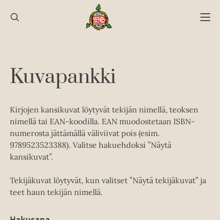
Hyppää
sisältöön
Kuvapankki
Kirjojen kansikuvat löytyvät tekijän nimellä, teoksen
nimellä tai EAN-koodilla. EAN muodostetaan ISBN-
numerosta jättämällä väliviivat pois (esim.
9789523523388). Valitse hakuehdoksi ”Näytä
kansikuvat”.
Tekijäkuvat löytyvät, kun valitset ”Näytä tekijäkuvat” ja
teet haun tekijän nimellä.
Hakusana