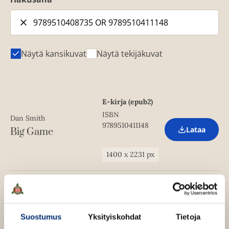
Näytä kansikuvat
Näytä tekijäkuvat
E-kirja (epub2)
ISBN
Dan Smith
9789510411148
Lataa
Big Game
O
p
e
1400
x
2231
px
n
s
i
n
Kovakantinen
n
kirja
e
Dan Smith
w
ISBN
Suostumus
Yksityiskohdat
Tietoja
t
Lataa
Big Game
9789510408735
O
a