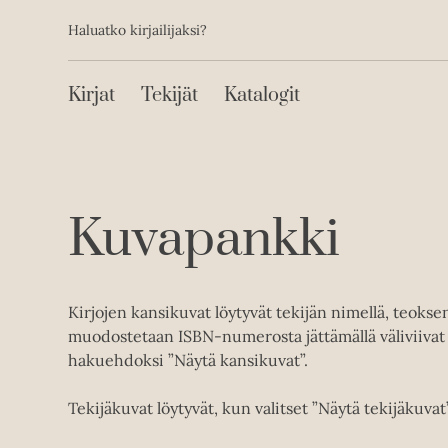
Toissijainen
Hyppää
Haluatko kirjailijaksi?
sisältöön
Päävalikko
Kirjat
Tekijät
Katalogit
Kuvapankki
Kirjojen kansikuvat löytyvät tekijän nimellä, teoks
muodostetaan ISBN-numerosta jättämällä väliviivat 
hakuehdoksi ”Näytä kansikuvat”.
Tekijäkuvat löytyvät, kun valitset ”Näytä tekijäkuvat