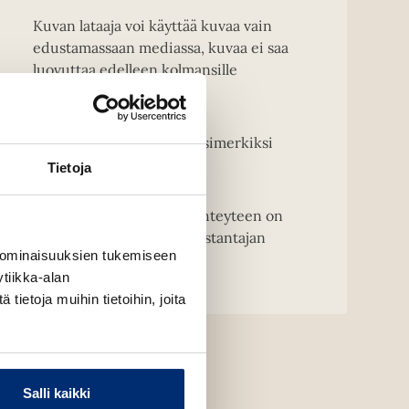
Kuvan lataaja voi käyttää kuvaa vain
edustamassaan mediassa, kuvaa ei saa
luovuttaa edelleen kolmansille
osapuolille.
Kansikuvien muuntelu, esimerkiksi
rajaaminen on kielletty.
Tietoja
HUOM! Kirjailijakuvien yhteyteen on
merkittävä kuvaajan ja kustantajan
 ominaisuuksien tukemiseen
nimi.
tiikka-alan
ietoja muihin tietoihin, joita
Salli kaikki