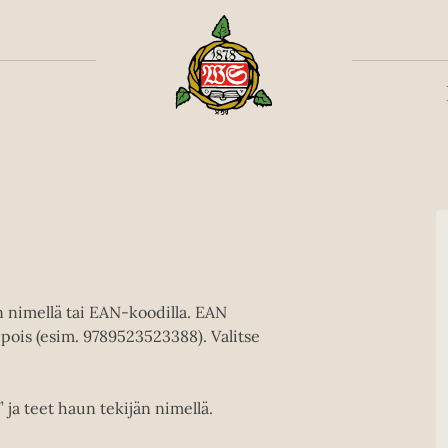
Toiss
en nimellä tai EAN-koodilla. EAN
pois (esim. 9789523523388). Valitse
” ja teet haun tekijän nimellä.