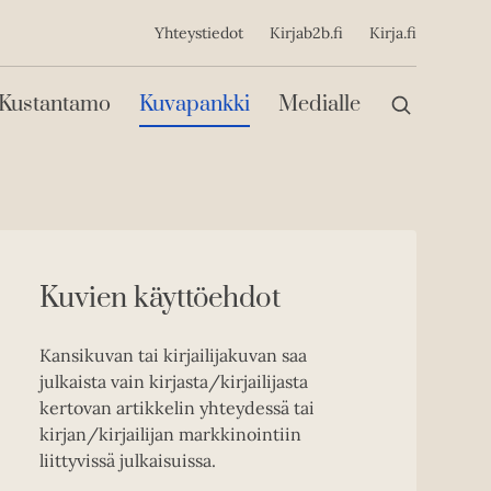
ijainen
Yhteystiedot
Kirjab2b.fi
Kirja.fi
Päävalikko
Kustantamo
Kuvapankki
Medialle
Kuvien käyttöehdot
Kansikuvan tai kirjailijakuvan saa
julkaista vain kirjasta/kirjailijasta
kertovan artikkelin yhteydessä tai
kirjan/kirjailijan markkinointiin
liittyvissä julkaisuissa.