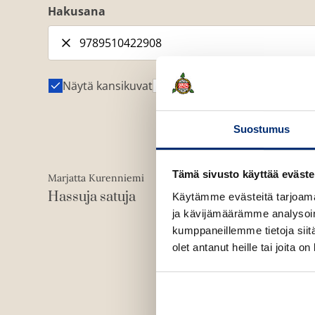
Hakusana
Näytä kansikuvat
Näytä tekijäkuvat
Suostumus
Äänikirja
Tämä sivusto käyttää eväste
Marjatta Kurenniemi
ISBN
9789510422908
Hassuja satuja
Käytämme evästeitä tarjoama
ja kävijämäärämme analysoim
1400
x
1400
px
kumppaneillemme tietoja siitä
olet antanut heille tai joita o