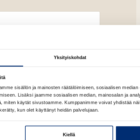
Yksityiskohdat
itä
Lataa
mme sisällön ja mainosten räätälöimiseen, sosiaalisen median
O
p
iseen. Lisäksi jaamme sosiaalisen median, mainosalan ja analy
e
, miten käytät sivustoamme. Kumppanimme voivat yhdistää näitä t
n
s
n kerätty, kun olet käyttänyt heidän palvelujaan.
i
n
n
e
Kiellä
w