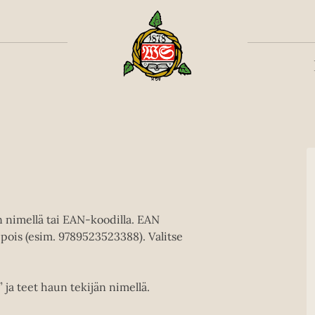
Toiss
en nimellä tai EAN-koodilla. EAN
pois (esim. 9789523523388). Valitse
” ja teet haun tekijän nimellä.