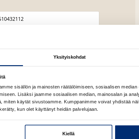
Yksityiskohdat
itä
Lataa
mme sisällön ja mainosten räätälöimiseen, sosiaalisen median
O
p
iseen. Lisäksi jaamme sosiaalisen median, mainosalan ja analy
e
, miten käytät sivustoamme. Kumppanimme voivat yhdistää näitä t
n
s
n kerätty, kun olet käyttänyt heidän palvelujaan.
i
n
n
e
Kiellä
w
Lataa
O