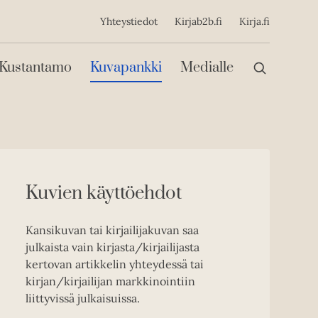
ijainen
Yhteystiedot
Kirjab2b.fi
Kirja.fi
Päävalikko
Kustantamo
Kuvapankki
Medialle
Kuvien käyttöehdot
Kansikuvan tai kirjailijakuvan saa
julkaista vain kirjasta/kirjailijasta
kertovan artikkelin yhteydessä tai
kirjan/kirjailijan markkinointiin
liittyvissä julkaisuissa.