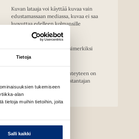
Kuvan lataaja voi käyttää kuvaa vain
edustamassaan mediassa, kuvaa ei saa
luovuttaa edelleen kolmansille
osapuolille.
Kansikuvien muuntelu, esimerkiksi
rajaaminen on kielletty.
Tietoja
HUOM! Kirjailijakuvien yhteyteen on
merkittävä kuvaajan ja kustantajan
 ominaisuuksien tukemiseen
nimi.
tiikka-alan
ietoja muihin tietoihin, joita
Salli kaikki