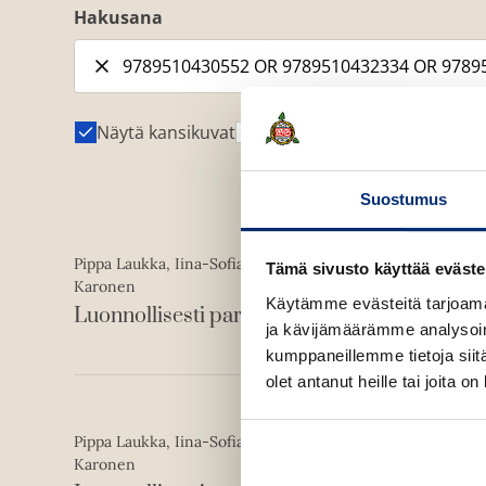
Hakusana
Näytä kansikuvat
Näytä tekijäkuvat
Suostumus
E-kirja (epub2)
Pippa Laukka, Iina-Sofia
Tämä sivusto käyttää eväste
ISBN
9789510432334
Karonen
Käytämme evästeitä tarjoama
Luonnollisesti paras
ja kävijämäärämme analysoim
1400
x
2112
px
kumppaneillemme tietoja siitä
olet antanut heille tai joita o
Äänikirja
Pippa Laukka, Iina-Sofia
ISBN
9789510432112
Karonen