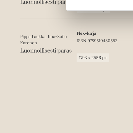
Luonnollisesti paras
1400
x
1400
px
Flex-kirja
Pippa Laukka, Iina-Sofia
ISBN
9789510430552
Karonen
Luonnollisesti paras
1793
x
2556
px