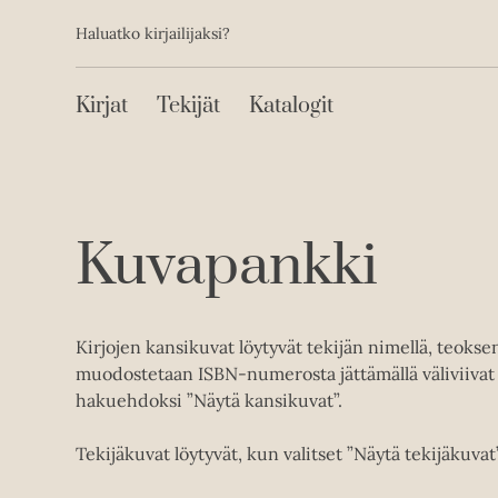
Toissijainen
Hyppää
Haluatko kirjailijaksi?
sisältöön
Päävalikko
Kirjat
Tekijät
Katalogit
Kuvapankki
Kirjojen kansikuvat löytyvät tekijän nimellä, teoks
muodostetaan ISBN-numerosta jättämällä väliviivat 
hakuehdoksi ”Näytä kansikuvat”.
Tekijäkuvat löytyvät, kun valitset ”Näytä tekijäkuvat