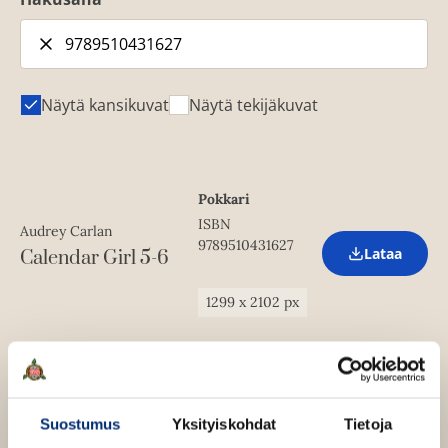
Näytä kansikuvat
Näytä tekijäkuvat
Pokkari
ISBN
Audrey Carlan
9789510431627
Lataa
Calendar Girl 5-6
O
p
e
1299
x
2102
px
n
s
i
n
n
e
w
Suostumus
Yksityiskohdat
Tietoja
t
a