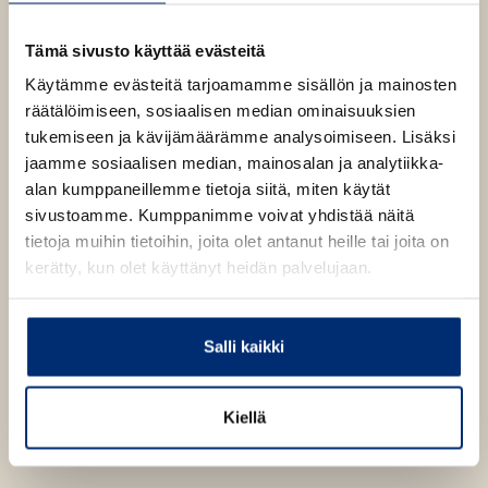
b
Tämä sivusto käyttää evästeitä
Käytämme evästeitä tarjoamamme sisällön ja mainosten
räätälöimiseen, sosiaalisen median ominaisuuksien
tukemiseen ja kävijämäärämme analysoimiseen. Lisäksi
jaamme sosiaalisen median, mainosalan ja analytiikka-
alan kumppaneillemme tietoja siitä, miten käytät
sivustoamme. Kumppanimme voivat yhdistää näitä
tietoja muihin tietoihin, joita olet antanut heille tai joita on
kerätty, kun olet käyttänyt heidän palvelujaan.
Salli kaikki
Kiellä