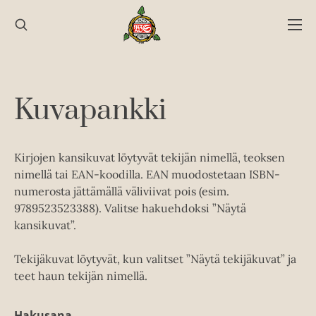
Hyppää
sisältöön
Kuvapankki
Kirjojen kansikuvat löytyvät tekijän nimellä, teoksen
nimellä tai EAN-koodilla. EAN muodostetaan ISBN-
numerosta jättämällä väliviivat pois (esim.
9789523523388). Valitse hakuehdoksi ”Näytä
kansikuvat”.
Tekijäkuvat löytyvät, kun valitset ”Näytä tekijäkuvat” ja
teet haun tekijän nimellä.
Hakusana