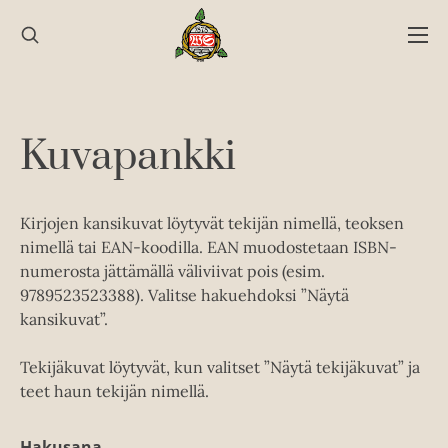
Hyppää
sisältöön
Kuvapankki
Kirjojen kansikuvat löytyvät tekijän nimellä, teoksen
nimellä tai EAN-koodilla. EAN muodostetaan ISBN-
numerosta jättämällä väliviivat pois (esim.
9789523523388). Valitse hakuehdoksi ”Näytä
kansikuvat”.
Tekijäkuvat löytyvät, kun valitset ”Näytä tekijäkuvat” ja
teet haun tekijän nimellä.
Hakusana