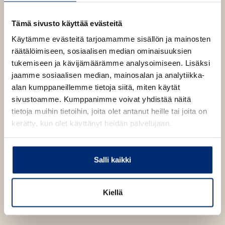
p
b
e
n
1843
x
2728
px
Tämä sivusto käyttää evästeitä
s
i
Käytämme evästeitä tarjoamamme sisällön ja mainosten
n
räätälöimiseen, sosiaalisen median ominaisuuksien
n
tukemiseen ja kävijämäärämme analysoimiseen. Lisäksi
e
w
jaamme sosiaalisen median, mainosalan ja analytiikka-
t
alan kumppaneillemme tietoja siitä, miten käytät
a
b
sivustoamme. Kumppanimme voivat yhdistää näitä
tietoja muihin tietoihin, joita olet antanut heille tai joita on
kerätty, kun olet käyttänyt heidän palvelujaan.
Salli kaikki
Kiellä