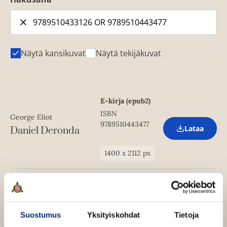
Näytä kansikuvat
Näytä tekijäkuvat
E-kirja (epub2)
ISBN
George Eliot
9789510443477
Lataa
Daniel Deronda
O
p
e
1400
x
2112
px
n
s
i
n
Kovakantinen
n
kirja
e
George Eliot
w
ISBN
Suostumus
Yksityiskohdat
Tietoja
t
Lataa
Daniel Deronda
9789510433126
O
a