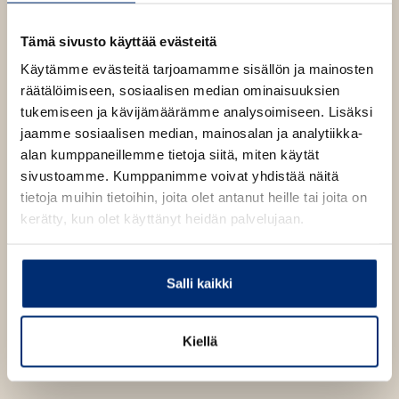
a
b
Tämä sivusto käyttää evästeitä
Käytämme evästeitä tarjoamamme sisällön ja mainosten
räätälöimiseen, sosiaalisen median ominaisuuksien
tukemiseen ja kävijämäärämme analysoimiseen. Lisäksi
jaamme sosiaalisen median, mainosalan ja analytiikka-
alan kumppaneillemme tietoja siitä, miten käytät
sivustoamme. Kumppanimme voivat yhdistää näitä
tietoja muihin tietoihin, joita olet antanut heille tai joita on
kerätty, kun olet käyttänyt heidän palvelujaan.
Salli kaikki
Kiellä