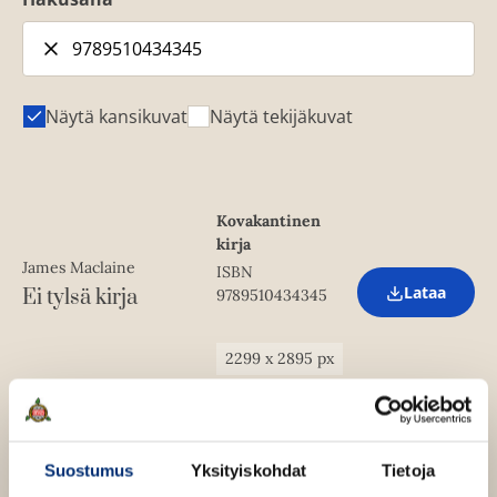
Näytä kansikuvat
Näytä tekijäkuvat
Kovakantinen
kirja
James Maclaine
ISBN
Lataa
Ei tylsä kirja
9789510434345
O
p
e
n
2299
x
2895
px
s
i
n
n
e
w
Suostumus
Yksityiskohdat
Tietoja
t