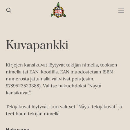
Hyppää
sisältöön
Kuvapankki
Kirjojen kansikuvat löytyvät tekijän nimellä, teoksen
nimellä tai EAN-koodilla. EAN muodostetaan ISBN-
numerosta jättämällä väliviivat pois (esim.
9789523523388). Valitse hakuehdoksi ”Näytä
kansikuvat”.
Tekijäkuvat löytyvät, kun valitset ”Näytä tekijäkuvat” ja
teet haun tekijän nimellä.
Hakusana