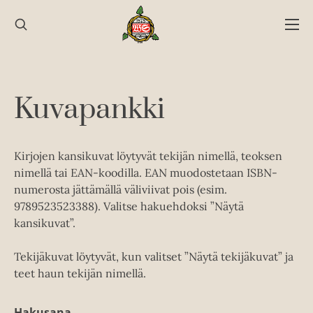
Hyppää
sisältöön
Kuvapankki
Kirjojen kansikuvat löytyvät tekijän nimellä, teoksen
nimellä tai EAN-koodilla. EAN muodostetaan ISBN-
numerosta jättämällä väliviivat pois (esim.
9789523523388). Valitse hakuehdoksi ”Näytä
kansikuvat”.
Tekijäkuvat löytyvät, kun valitset ”Näytä tekijäkuvat” ja
teet haun tekijän nimellä.
Hakusana