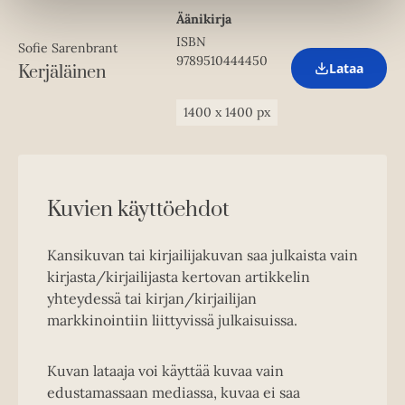
n
Äänikirja
n
e
ISBN
Sofie Sarenbrant
w
9789510444450
t
Lataa
Kerjäläinen
O
a
p
b
e
1400
x
1400
px
n
s
i
n
n
e
Kuvien käyttöehdot
w
t
a
Kansikuvan tai kirjailijakuvan saa julkaista vain
b
kirjasta/kirjailijasta kertovan artikkelin
yhteydessä tai kirjan/kirjailijan
markkinointiin liittyvissä julkaisuissa.
Kuvan lataaja voi käyttää kuvaa vain
edustamassaan mediassa, kuvaa ei saa