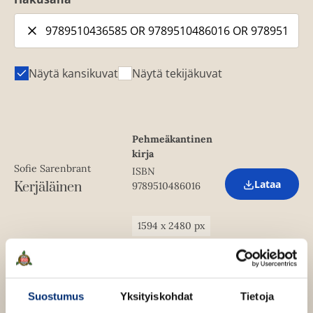
Näytä kansikuvat
Näytä tekijäkuvat
Pehmeäkantinen
kirja
Sofie Sarenbrant
ISBN
Lataa
Kerjäläinen
9789510486016
O
p
e
n
1594
x
2480
px
s
i
n
Pokkari
n
e
ISBN
Sofie Sarenbrant
w
Suostumus
Yksityiskohdat
Tietoja
9789510448236
t
Lataa