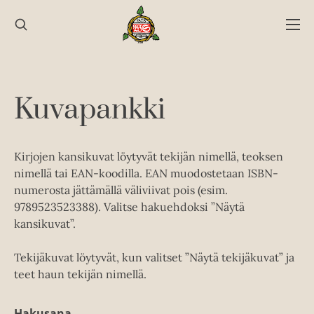
Hyppää
sisältöön
Kuvapankki
Kirjojen kansikuvat löytyvät tekijän nimellä, teoksen
nimellä tai EAN-koodilla. EAN muodostetaan ISBN-
numerosta jättämällä väliviivat pois (esim.
9789523523388). Valitse hakuehdoksi ”Näytä
kansikuvat”.
Tekijäkuvat löytyvät, kun valitset ”Näytä tekijäkuvat” ja
teet haun tekijän nimellä.
Hakusana