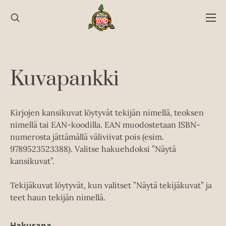
Hyppää
sisältöön
Kuvapankki
Kirjojen kansikuvat löytyvät tekijän nimellä, teoksen
nimellä tai EAN-koodilla. EAN muodostetaan ISBN-
numerosta jättämällä väliviivat pois (esim.
9789523523388). Valitse hakuehdoksi ”Näytä
kansikuvat”.
Tekijäkuvat löytyvät, kun valitset ”Näytä tekijäkuvat” ja
teet haun tekijän nimellä.
Hakusana