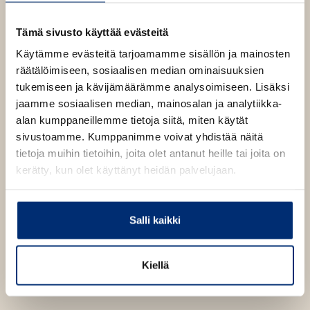
e
b
Martti Ruokonen
1400
x
1400
px
n
Tämä sivusto käyttää evästeitä
s
i
Käytämme evästeitä tarjoamamme sisällön ja mainosten
n
n
räätälöimiseen, sosiaalisen median ominaisuuksien
e
tukemiseen ja kävijämäärämme analysoimiseen. Lisäksi
w
jaamme sosiaalisen median, mainosalan ja analytiikka-
t
a
alan kumppaneillemme tietoja siitä, miten käytät
b
sivustoamme. Kumppanimme voivat yhdistää näitä
tietoja muihin tietoihin, joita olet antanut heille tai joita on
kerätty, kun olet käyttänyt heidän palvelujaan.
Salli kaikki
Kiellä