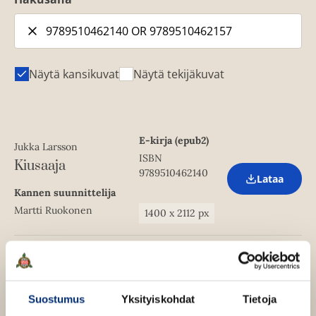
Näytä kansikuvat
Näytä tekijäkuvat
E-kirja (epub2)
Jukka Larsson
ISBN
Kiusaaja
9789510462140
Lataa
O
Kannen suunnittelija
p
e
Martti Ruokonen
1400
x
2112
px
n
s
i
n
Äänikirja
Jukka Larsson
n
ISBN
e
Kiusaaja
w
9789510462157
Lataa
Suostumus
Yksityiskohdat
Tietoja
O
t
Kannen suunnittelija
p
a