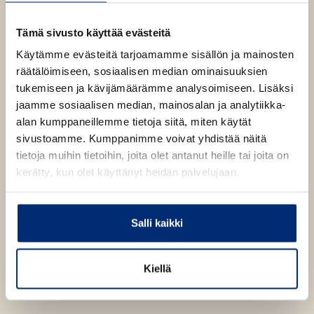
O
Olisinpa bilehile
a
p
b
e
1400
x
1400
px
Tämä sivusto käyttää evästeitä
n
s
Käytämme evästeitä tarjoamamme sisällön ja mainosten
i
räätälöimiseen, sosiaalisen median ominaisuuksien
n
n
tukemiseen ja kävijämäärämme analysoimiseen. Lisäksi
e
jaamme sosiaalisen median, mainosalan ja analytiikka-
w
t
alan kumppaneillemme tietoja siitä, miten käytät
a
sivustoamme. Kumppanimme voivat yhdistää näitä
b
tietoja muihin tietoihin, joita olet antanut heille tai joita on
kerätty, kun olet käyttänyt heidän palvelujaan.
Salli kaikki
Kiellä