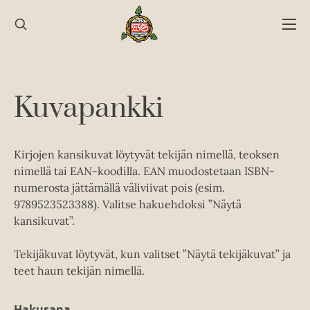
Hyppää
sisältöön
Kuvapankki
Kirjojen kansikuvat löytyvät tekijän nimellä, teoksen
nimellä tai EAN-koodilla. EAN muodostetaan ISBN-
numerosta jättämällä väliviivat pois (esim.
9789523523388). Valitse hakuehdoksi ”Näytä
kansikuvat”.
Tekijäkuvat löytyvät, kun valitset ”Näytä tekijäkuvat” ja
teet haun tekijän nimellä.
Hakusana