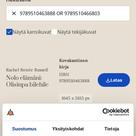
Näytä kansikuvat
Näytä tekijäkuvat
Kovakantinen
kirja
Rachel Renée Russell
ISBN
Nolo elämäni:
Lataa
9789510463888
O
Olisinpa bilehile
p
e
n
1645
x
2613
px
s
i
n
Äänikirja
n
e
Rachel Renée Russell
ISBN
w
Suostumus
Yksityiskohdat
Tietoja
Nolo elämäni:
9789510466803
t
Lataa