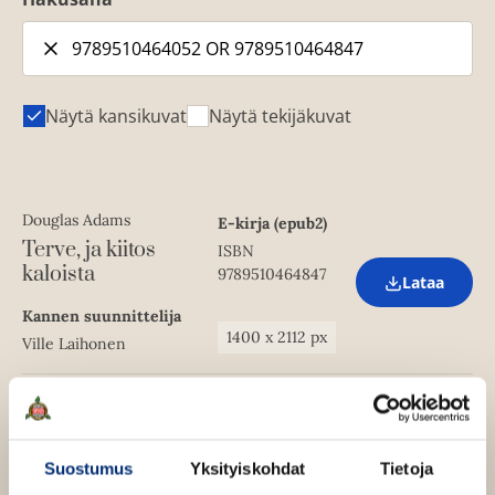
Näytä kansikuvat
Näytä tekijäkuvat
Douglas Adams
E-kirja (epub2)
Terve, ja kiitos
ISBN
kaloista
9789510464847
Lataa
O
p
Kannen suunnittelija
e
1400
x
2112
px
Ville Laihonen
n
s
i
n
Äänikirja
n
Douglas Adams
ISBN
e
w
Terve, ja kiitos
9789510464052
Suostumus
Yksityiskohdat
Tietoja
Lataa
t
O
kaloista