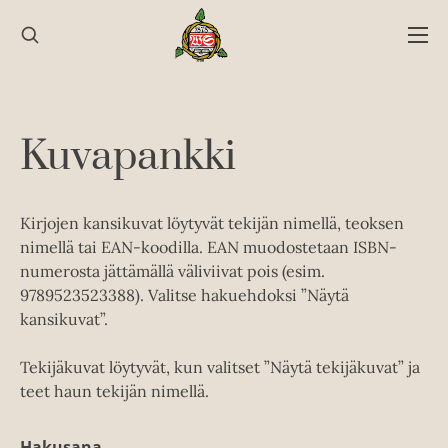
Hyppää
sisältöön
Kuvapankki
Kirjojen kansikuvat löytyvät tekijän nimellä, teoksen
nimellä tai EAN-koodilla. EAN muodostetaan ISBN-
numerosta jättämällä väliviivat pois (esim.
9789523523388). Valitse hakuehdoksi ”Näytä
kansikuvat”.
Tekijäkuvat löytyvät, kun valitset ”Näytä tekijäkuvat” ja
teet haun tekijän nimellä.
Hakusana