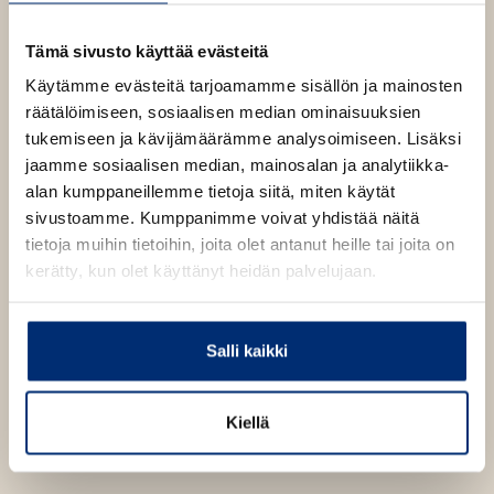
a
p
b
e
1400
x
1400
px
n
Tämä sivusto käyttää evästeitä
s
i
Käytämme evästeitä tarjoamamme sisällön ja mainosten
n
räätälöimiseen, sosiaalisen median ominaisuuksien
n
e
tukemiseen ja kävijämäärämme analysoimiseen. Lisäksi
w
jaamme sosiaalisen median, mainosalan ja analytiikka-
t
a
alan kumppaneillemme tietoja siitä, miten käytät
b
sivustoamme. Kumppanimme voivat yhdistää näitä
tietoja muihin tietoihin, joita olet antanut heille tai joita on
kerätty, kun olet käyttänyt heidän palvelujaan.
Salli kaikki
Kiellä