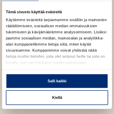
Kannen suunnittelija
p
b
e
Ville Laihonen
n
1653
x
2610
px
Tämä sivusto käyttää evästeitä
s
i
Käytämme evästeitä tarjoamamme sisällön ja mainosten
n
räätälöimiseen, sosiaalisen median ominaisuuksien
Äänikirja
n
Niina Hakalahti
tukemiseen ja kävijämäärämme analysoimiseen. Lisäksi
e
ISBN
Hyvien ihmisten talo
w
jaamme sosiaalisen median, mainosalan ja analytiikka-
9789510509753
t
Lataa
O
alan kumppaneillemme tietoja siitä, miten käytät
a
Kannen suunnittelija
p
b
sivustoamme. Kumppanimme voivat yhdistää näitä
e
Ville Laihonen
1400
x
1400
px
tietoja muihin tietoihin, joita olet antanut heille tai joita on
n
s
kerätty, kun olet käyttänyt heidän palvelujaan.
i
n
n
e
Salli kaikki
w
t
a
b
Kiellä