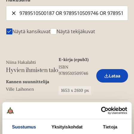
Näytä kansikuvat
Näytä tekijäkuvat
E-kirja (epub3)
Niina Hakalahti
ISBN
Hyvien ihmisten talo
9789510509746
Lataa
O
Kannen suunnittelija
p
e
Ville Laihonen
1653
x
2610
px
n
s
i
n
Kovakantinen
n
Niina Hakalahti
kirja
e
Hyvien ihmisten talo
w
ISBN
Suostumus
Yksityiskohdat
Tietoja
t
Lataa
9789510500187
O
a