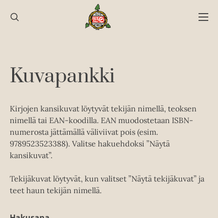
Hyppää
sisältöön
Kuvapankki
Kirjojen kansikuvat löytyvät tekijän nimellä, teoksen
nimellä tai EAN-koodilla. EAN muodostetaan ISBN-
numerosta jättämällä väliviivat pois (esim.
9789523523388). Valitse hakuehdoksi ”Näytä
kansikuvat”.
Tekijäkuvat löytyvät, kun valitset ”Näytä tekijäkuvat” ja
teet haun tekijän nimellä.
Hakusana