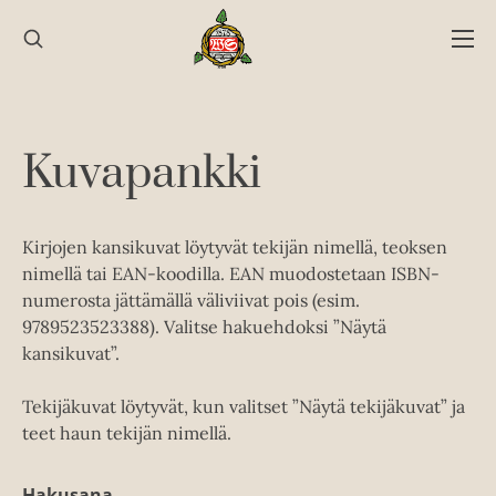
Hyppää
sisältöön
Kuvapankki
Kirjojen kansikuvat löytyvät tekijän nimellä, teoksen
nimellä tai EAN-koodilla. EAN muodostetaan ISBN-
numerosta jättämällä väliviivat pois (esim.
9789523523388). Valitse hakuehdoksi ”Näytä
kansikuvat”.
Tekijäkuvat löytyvät, kun valitset ”Näytä tekijäkuvat” ja
teet haun tekijän nimellä.
Hakusana