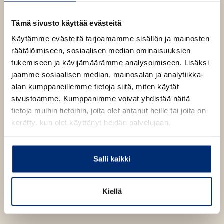
a
p
Kannen suunnittelija
b
e
1571
x
2610
px
Kaisu Sandberg
n
Tämä sivusto käyttää evästeitä
s
i
Käytämme evästeitä tarjoamamme sisällön ja mainosten
n
Kovakantinen
räätälöimiseen, sosiaalisen median ominaisuuksien
Erkka Mykkänen
n
kirja
e
tukemiseen ja kävijämäärämme analysoimiseen. Lisäksi
Kutsumattomat
w
ISBN
jaamme sosiaalisen median, mainosalan ja analytiikka-
vieraat
t
Lataa
9789510523193
O
alan kumppaneillemme tietoja siitä, miten käytät
a
p
b
Kannen suunnittelija
sivustoamme. Kumppanimme voivat yhdistää näitä
e
Kaisu Sandberg
n
tietoja muihin tietoihin, joita olet antanut heille tai joita on
1571
x
2610
px
s
kerätty, kun olet käyttänyt heidän palvelujaan.
i
n
n
e
Salli kaikki
w
t
a
b
Kiellä