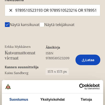
Näytä kansikuvat
Näytä tekijäkuvat
Erkka Mykkänen
Äänikirja
Kutsumattomat
ISBN
vieraat
9789510523209
Lataa
O
p
Kannen suunnittelija
e
1571
x
1571
px
Kaisu Sandberg
n
s
i
n
Erkka Mykkänen
E-kirja (epub3)
n
Kutsumattomat
e
ISBN
w
vieraat
9789510523216
Suostumus
Yksityiskohdat
Tietoja
Lataa
t
O