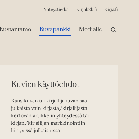
ijainen
Yhteystiedot
Kirjab2b.fi
Kirja.fi
Päävalikko
Kustantamo
Kuvapankki
Medialle
Kuvien käyttöehdot
Kansikuvan tai kirjailijakuvan saa
julkaista vain kirjasta/kirjailijasta
kertovan artikkelin yhteydessä tai
kirjan/kirjailijan markkinointiin
liittyvissä julkaisuissa.