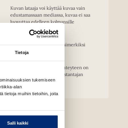
Kuvan lataaja voi käyttää kuvaa vain
edustamassaan mediassa, kuvaa ei saa
luovuttaa edelleen kolmansille
osapuolille.
Kansikuvien muuntelu, esimerkiksi
rajaaminen on kielletty.
Tietoja
HUOM! Kirjailijakuvien yhteyteen on
merkittävä kuvaajan ja kustantajan
 ominaisuuksien tukemiseen
nimi.
tiikka-alan
ietoja muihin tietoihin, joita
Salli kaikki