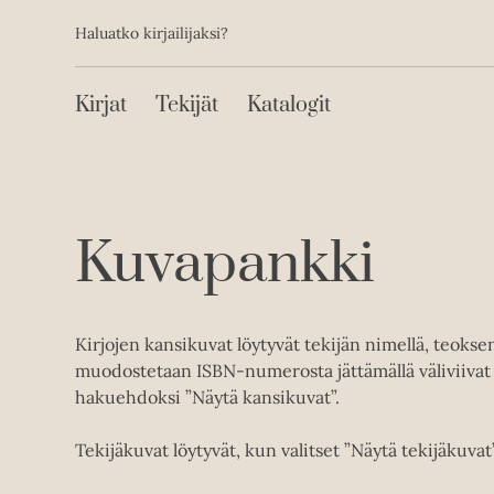
Toissijainen
Hyppää
Haluatko kirjailijaksi?
sisältöön
Päävalikko
Kirjat
Tekijät
Katalogit
Kuvapankki
Kirjojen kansikuvat löytyvät tekijän nimellä, teoks
muodostetaan ISBN-numerosta jättämällä väliviivat 
hakuehdoksi ”Näytä kansikuvat”.
Tekijäkuvat löytyvät, kun valitset ”Näytä tekijäkuvat