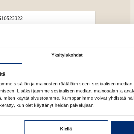
Yksityiskohdat
itä
mme sisällön ja mainosten räätälöimiseen, sosiaalisen median
Lataa
O
iseen. Lisäksi jaamme sosiaalisen median, mainosalan ja analy
p
, miten käytät sivustoamme. Kumppanimme voivat yhdistää näitä t
e
n
n kerätty, kun olet käyttänyt heidän palvelujaan.
s
i
n
n
e
Kiellä