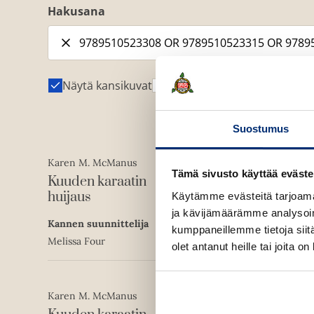
Hakusana
Näytä kansikuvat
Näytä tekijäkuvat
Suostumus
Karen M. McManus
E-kirja (epub3)
Tämä sivusto käyttää eväste
Kuuden karaatin
ISBN
9789510523315
huijaus
Käytämme evästeitä tarjoama
ja kävijämäärämme analysoim
Kannen suunnittelija
1594
x
2539
px
kumppaneillemme tietoja siitä
Melissa Four
olet antanut heille tai joita o
Karen M. McManus
Pehmeäkantinen kirja