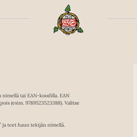
Toiss
en nimellä tai EAN-koodilla. EAN
pois (esim. 9789523523388). Valitse
” ja teet haun tekijän nimellä.