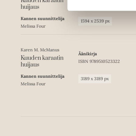
Kuuden karaatin
ISBN
9789510523308
huijaus
Kannen suunnittelija
1594
x
2539
px
Melissa Four
Karen M. McManus
Äänikirja
Kuuden karaatin
ISBN
9789510523322
huijaus
Kannen suunnittelija
3189
x
3189
px
Melissa Four