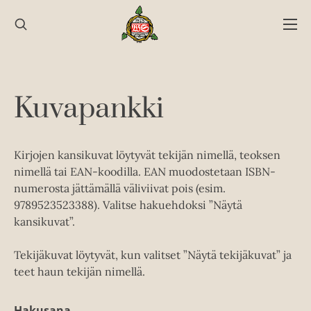
Hyppää
sisältöön
Kuvapankki
Kirjojen kansikuvat löytyvät tekijän nimellä, teoksen
nimellä tai EAN-koodilla. EAN muodostetaan ISBN-
numerosta jättämällä väliviivat pois (esim.
9789523523388). Valitse hakuehdoksi ”Näytä
kansikuvat”.
Tekijäkuvat löytyvät, kun valitset ”Näytä tekijäkuvat” ja
teet haun tekijän nimellä.
Hakusana