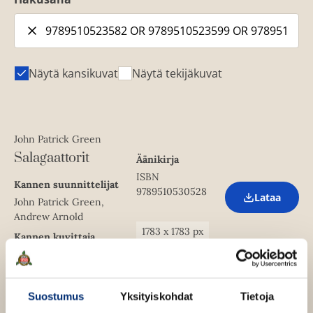
Näytä kansikuvat
Näytä tekijäkuvat
John Patrick Green
Salagaattorit
Äänikirja
ISBN
Kannen suunnittelijat
9789510530528
Lataa
O
John Patrick Green,
p
Andrew Arnold
e
1783
x
1783
px
Kannen kuvittaja
n
s
John Patrick Green
i
n
n
Suostumus
Yksityiskohdat
Tietoja
e
John Patrick Green
w