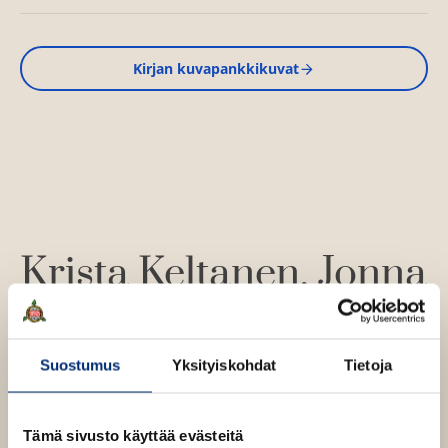
Kirjan kuvapankkikuvat
Krista Keltanen
Jonna
Kivilahti
Suostumus
Yksityiskohdat
Tietoja
Jonna Kivilahti
Lue lisää tekijästä
J
Tämä sivusto käyttää evästeitä