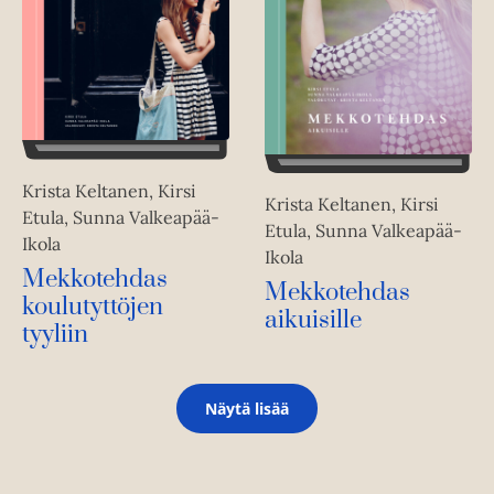
Krista Keltanen, Kirsi
Krista Keltanen, Kirsi
Etula, Sunna Valkeapää-
Etula, Sunna Valkeapää-
Ikola
Ikola
Mekkotehdas
Mekkotehdas
koulutyttöjen
aikuisille
tyyliin
Näytä lisää