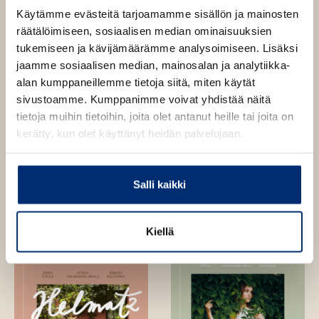
o
n
Käytämme evästeitä tarjoamamme sisällön ja mainosten
n
räätälöimiseen, sosiaalisen median ominaisuuksien
a
tukemiseen ja kävijämäärämme analysoimiseen. Lisäksi
K
i
jaamme sosiaalisen median, mainosalan ja analytiikka-
v
alan kumppaneillemme tietoja siitä, miten käytät
i
l
sivustoamme. Kumppanimme voivat yhdistää näitä
a
tietoja muihin tietoihin, joita olet antanut heille tai joita on
h
kerätty, kun olet käyttänyt heidän palvelujaan.
t
i
Muut teokset
Salli kaikki
Kiellä