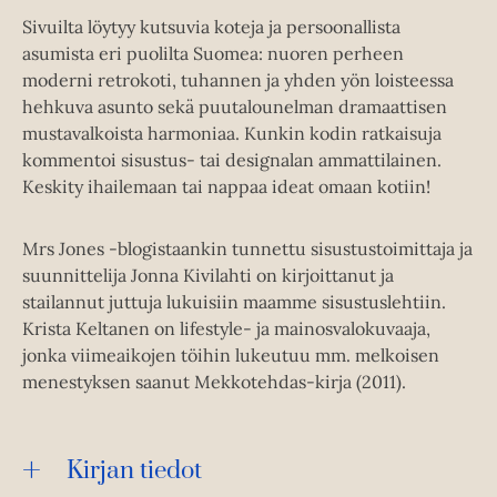
Sivuilta löytyy kutsuvia koteja ja persoonallista
asumista eri puolilta Suomea: nuoren perheen
moderni retrokoti, tuhannen ja yhden yön loisteessa
hehkuva asunto sekä puutalounelman dramaattisen
mustavalkoista harmoniaa. Kunkin kodin ratkaisuja
kommentoi sisustus- tai designalan ammattilainen.
Keskity ihailemaan tai nappaa ideat omaan kotiin!
Mrs Jones -blogistaankin tunnettu sisustustoimittaja ja
suunnittelija Jonna Kivilahti on kirjoittanut ja
stailannut juttuja lukuisiin maamme sisustuslehtiin.
Krista Keltanen on lifestyle- ja mainosvalokuvaaja,
jonka viimeaikojen töihin lukeutuu mm. melkoisen
menestyksen saanut Mekkotehdas-kirja (2011).
Kirjan tiedot