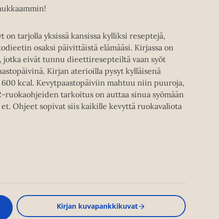
 maukkaammin!
 on tarjolla yksissä kansissa kylliksi reseptejä,
odieetin osaksi päivittäistä elämääsi. Kirjassa on
, jotka eivät tunnu dieettiresepteiltä vaan syöt
stopäivinä. Kirjan aterioilla pysyt kylläisenä
i 600 kcal. Kevytpaastopäiviin mahtuu niin puuroja,
5:2-ruokaohjeiden tarkoitus on auttaa sinua syömään
et. Ohjeet sopivat siis kaikille kevyttä ruokavaliota
Kirjan kuvapankkikuvat