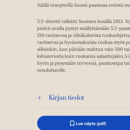
Näillä resepteillä Suomi paastoaa entistä
5:2-dieetti valloitti Suomen kesällä 2013. Nyt
joiden avulla pystyt sisällyttämään 5:2-paast
150 ravitsevaa ja vähäkalorista ruokaohjetta
ravitsevaa ja hyvänmakuista ruokaa myös paa
silloinkin, kun päivään mahtuu vain 500 ta
lohiaterioita kuin ruokaisia salaattejakin.
hyvin ja pysymään terveenä, paastositpa tai 
noudattaville.
Kirjan tiedot
Lue näyte (pdf)
A