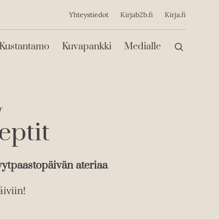
ijainen
Yhteystiedot
Kirjab2b.fi
Kirja.fi
Päävalikko
Kustantamo
Kuvapankki
Medialle
r
eptit
vytpaastopäivän ateriaa
iviin!