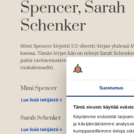
Spencer
Sarah
Schenker
Mimi Spencer kirjoitti 5:2-dieetti-kirjan yhdessä 
kanssa. Tämän kirjan hän on tehnyt Sarah Schenker
paitsi ravitsemustieteen tohtori, mm. jalkapalloseu
ruokakonsultti.
Mimi Spencer
Suostumus
Lue lisää tekijästä
M
i
Tämä sivusto käyttää eväste
m
Käytämme evästeitä tarjoama
Sarah Schenker
i
S
ja kävijämäärämme analysoim
p
Lue lisää tekijästä
kumppaneillemme tietoja siitä
S
e