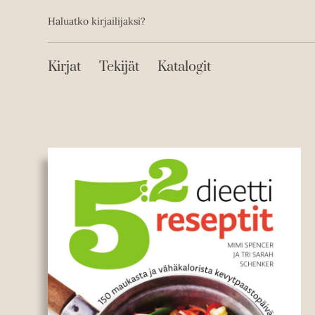
Toissijainen
Hyppää
Haluatko kirjailijaksi?
sisältöön
Päävalikko
Kirjat
Tekijät
Katalogit