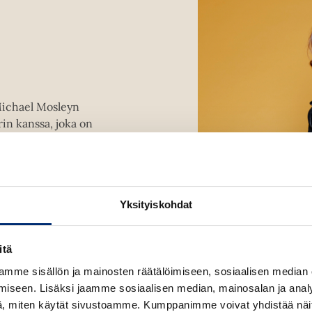
a
a
a
a
k
k
u
u
u
u
v
v
t
a
a
e
t
t
e
Michael Mosleyn
n
in kanssa, joka on
v
ra Chelsean
ä
l
i
l
Yksityiskohdat
e
h
itä
t
e
mme sisällön ja mainosten räätälöimiseen, sosiaalisen median
e
iseen. Lisäksi jaamme sosiaalisen median, mainosalan ja analy
n
, miten käytät sivustoamme. Kumppanimme voivat yhdistää näitä t