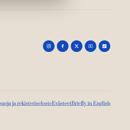
suoja ja rekisteriseloste
Evästeet
Briefly in English