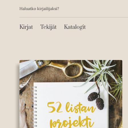
Toissijainen
Hyppää
Haluatko kirjailijaksi?
sisältöön
Päävalikko
Kirjat
Tekijät
Katalogit