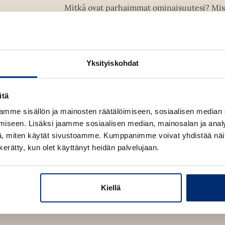
Mitkä ovat parhaimmat ominaisuutesi? Mistä 
enemmän? Milloin tunnet itsesi todella vap
Täytä kirjan 52 listaa, yksi vuoden jokaisena
ja voima, joka sinussa jo on. Unelmia on hel
Yksityiskohdat
tavoitteitasi ja keskityt siihen, mitä oikeas
elinvoimasta. Maailmalla suurmenestyksen s
työkalu todellisiin tuloksiin.
itä
mme sisällön ja mainosten räätälöimiseen, sosiaalisen median
iseen. Lisäksi jaamme sosiaalisen median, mainosalan ja analy
, miten käytät sivustoamme. Kumppanimme voivat yhdistää näitä t
Kirjan tiedot
n kerätty, kun olet käyttänyt heidän palvelujaan.
Kiellä
Lue näyte (pdf)
A
u
k
e