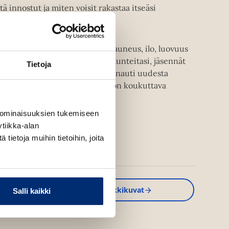
innostut ja miten voisit rakastaa itseäsi
aaksi?
 viikkona, ja herätä kaikki se kauneus, ilo, luovuus
pompi saavuttaa, kun sanoitat tunteitasi, jäsennät
Tietoja
ti haluat. Ota elämäsi haltuun ja nauti uudesta
aavuttanut 52 listan projekti on koukuttava
 ominaisuuksien tukemiseen
tiikka-alan
ietoja muihin tietoihin, joita
Kirjan kuvapankkikuvat
Salli kaikki