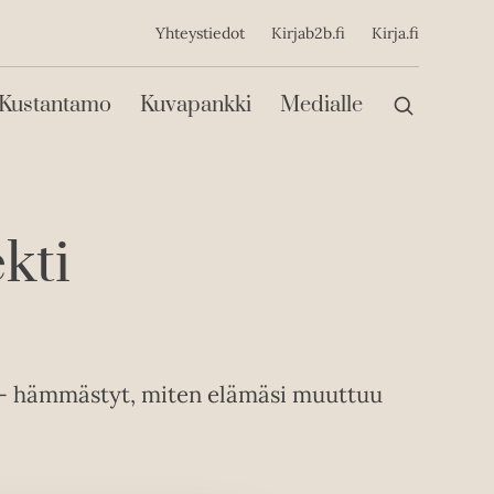
ijainen
Yhteystiedot
Kirjab2b.fi
Kirja.fi
Päävalikko
Kustantamo
Kuvapankki
Medialle
kti
sa - hämmästyt, miten elämäsi muuttuu