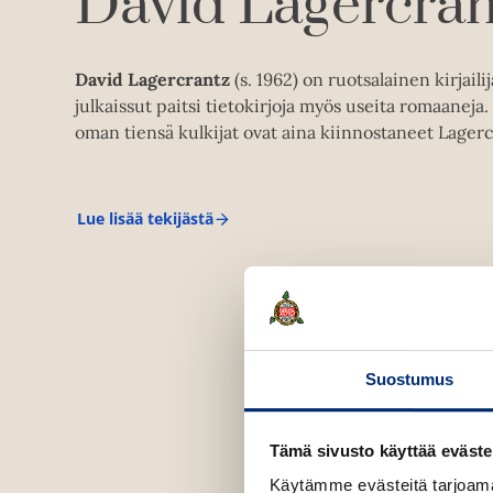
David Lagercran
David Lagercrantz
(s. 1962) on ruotsalainen kirjailij
julkaissut paitsi tietokirjoja myös useita romaaneja.
oman tiensä kulkijat ovat aina kiinnostaneet Lagerc
Lue lisää tekijästä
D
a
v
i
d
L
a
g
e
Suostumus
r
c
r
a
Tämä sivusto käyttää eväste
n
Käytämme evästeitä tarjoama
t