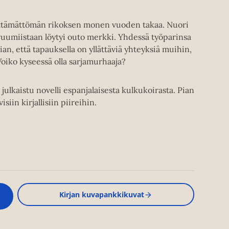
vittämättömän rikoksen monen vuoden takaa. Nuori
 ruumiistaan löytyi outo merkki. Yhdessä työparinsa
n, että tapauksella on yllättäviä yhteyksiä muihin,
oiko kyseessä olla sarjamurhaaja?
julkaistu novelli espanjalaisesta kulkukoirasta. Pian
siin kirjallisiin piireihin.
Kirjan kuvapankkikuvat