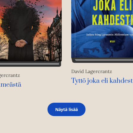
David Lagercrantz
gercrantz
Tyttö joka eli kahdest
imeästä
Näytä lisää