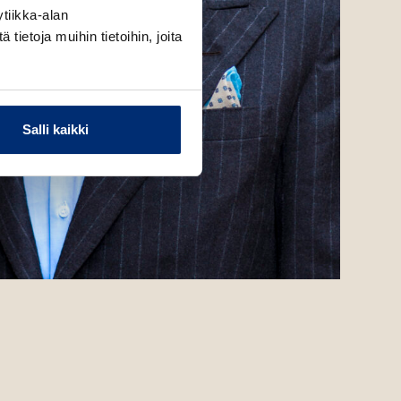
tiikka-alan
ietoja muihin tietoihin, joita
Salli kaikki