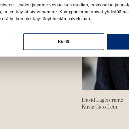
iseen. Lisäksi jaamme sosiaalisen median, mainosalan ja analy
n
, miten käytät sivustoamme. Kumppanimme voivat yhdistää näitä t
n kerätty, kun olet käyttänyt heidän palvelujaan.
Kiellä
David Lagercrantz
Kuva: Cato Lein