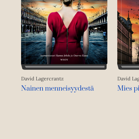
David Lagercrantz
David La
Nainen menneisyydestä
Mies p