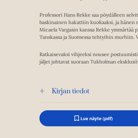
Professori Hans Rekke saa pöydälleen sel
baskinainen hakattiin kuoliaaksi, ja hänen
Micaela Vargasin kanssa Rekke ymmärtää pia
Tanskassa ja Suomessa tehtyihin murhiin. V
Ratkaisevaksi vihjeeksi nousee postuumisti 
jäljet johtavat suoraan Tukholman eksklusiivi
Kirjan tiedot
Lue näyte (pdf)
A
u
k
e