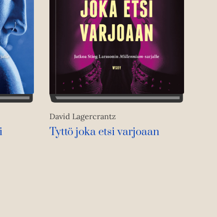
David Lagercrantz
i
Tyttö joka etsi varjoaan