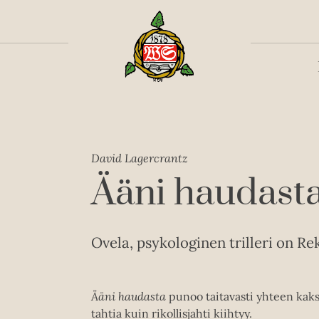
Toiss
David Lagercrantz
Ääni haudast
Ovela, psykologinen trilleri on Re
Ääni haudasta
punoo taitavasti yhteen kaksi
tahtia kuin rikollisjahti kiihtyy.