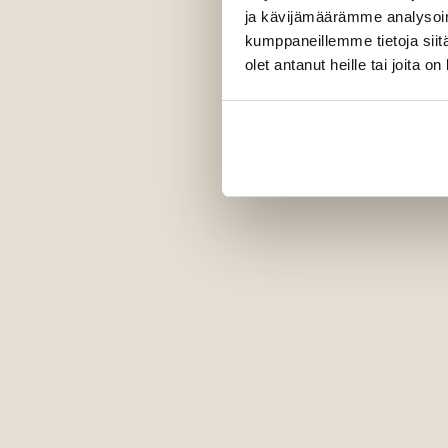
z
ja kävijämäärämme analysoim
kumppaneillemme tietoja siitä
olet antanut heille tai joita o