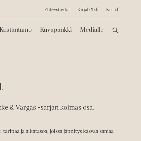
ijainen
Yhteystiedot
Kirjab2b.fi
Kirja.fi
Päävalikko
Kustantamo
Kuvapankki
Medialle
a
kke & Vargas -sarjan kolmas osa.
 tarinaa ja aikatasoa, joissa jännitys kasvaa samaa