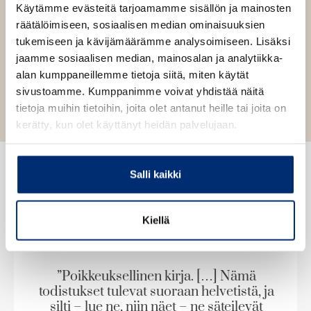
e
Käytämme evästeitä tarjoamamme sisällön ja mainosten
e
räätälöimiseen, sosiaalisen median ominaisuuksien
n
Pehmeäkantinen kirja
tukemiseen ja kävijämäärämme analysoimiseen. Lisäksi
v
O
K
ä
jaamme sosiaalisen median, mainosalan ja analytiikka-
s
i
E-kirja / epub3
l
K
B
alan kumppaneillemme tietoja siitä, miten käytät
i
t
r
l
u
o
sivustoamme. Kumppanimme voivat yhdistää näitä
a
j
e
u
o
tietoja muihin tietoihin, joita olet antanut heille tai joita on
a
h
n
k
kerätty, kun olet käyttänyt heidän palvelujaan.
t
.
e
t
b
f
e
e
e
n
i
l
a
Salli kaikki
A
e
t
Mediassa
u
A
k
S
S
Kiellä
u
e
k
k
k
a
i
i
e
a
p
p
a
”Poikkeuksellinen kirja. […] Nämä
u
l
l
todistukset tulevat suoraan helvetistä, ja
a
u
i
i
silti – lue ne, niin näet – ne säteilevät
u