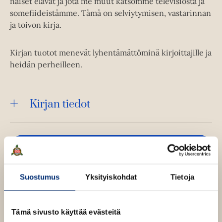
naiset elävät ja jota me muut katsomme televisiosta ja
somefiideistämme. Tämä on selviytymisen, vastarinnan
ja toivon kirja.
Kirjan tuotot menevät lyhentämättöminä kirjoittajille ja
heidän perheilleen.
Kirjan tiedot
Lue näyte (pdf)
A
u
k
Kirjan kuvapankkikuvat
e
Suostumus
Yksityiskohdat
Tietoja
a
a
u
u
Tämä sivusto käyttää evästeitä
Osta teos
t