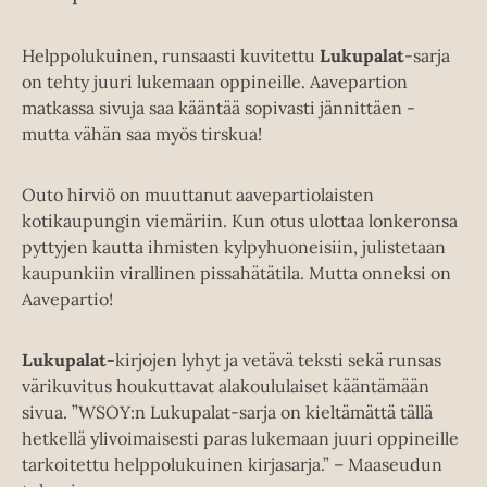
Helppolukuinen, runsaasti kuvitettu
Lukupalat
-sarja
on tehty juuri lukemaan oppineille. Aavepartion
matkassa sivuja saa kääntää sopivasti jännittäen -
mutta vähän saa myös tirskua!
Outo hirviö on muuttanut aavepartiolaisten
kotikaupungin viemäriin. Kun otus ulottaa lonkeronsa
pyttyjen kautta ihmisten kylpyhuoneisiin, julistetaan
kaupunkiin virallinen pissahätätila. Mutta onneksi on
Aavepartio!
Lukupalat-
kirjojen lyhyt ja vetävä teksti sekä runsas
värikuvitus houkuttavat alakoululaiset kääntämään
sivua. ”WSOY:n Lukupalat-sarja on kieltämättä tällä
hetkellä ylivoimaisesti paras lukemaan juuri oppineille
tarkoitettu helppolukuinen kirjasarja.” – Maaseudun