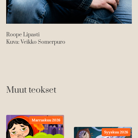
Roope Lipasti
Ma
Kuva: Veikko Somerpuro
Ku
Muut teokset
Marraskuu 2026
Syyskuu 2026