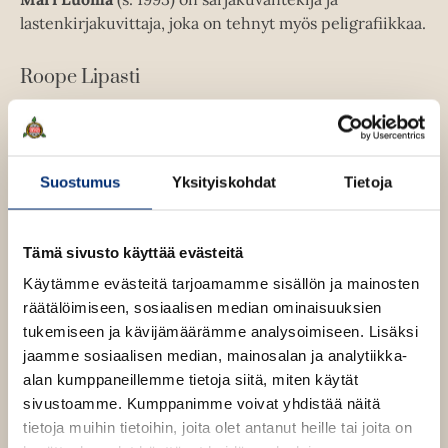
e
v
l
lastenkirjakuvittaja, joka on tehnyt myös peligrafiikkaa.
n
ä
i
v
l
l
Roope Lipasti
ä
i
e
l
l
h
Lue lisää tekijästä
R
i
e
t
o
l
h
o
e
e
Mari Luoma
p
t
Suostumus
Yksityiskohdat
Tietoja
e
e
h
e
L
n
Lue lisää tekijästä
t
M
i
e
a
p
e
n
Tämä sivusto käyttää evästeitä
r
a
e
i
s
Käytämme evästeitä tarjoamamme sisällön ja mainosten
L
n
t
u
räätälöimiseen, sosiaalisen median ominaisuuksien
i
o
tukemiseen ja kävijämäärämme analysoimiseen. Lisäksi
m
jaamme sosiaalisen median, mainosalan ja analytiikka-
a
O
O
alan kumppaneillemme tietoja siitä, miten käytät
h
h
sivustoamme. Kumppanimme voivat yhdistää näitä
i
i
tietoja muihin tietoihin, joita olet antanut heille tai joita on
t
t