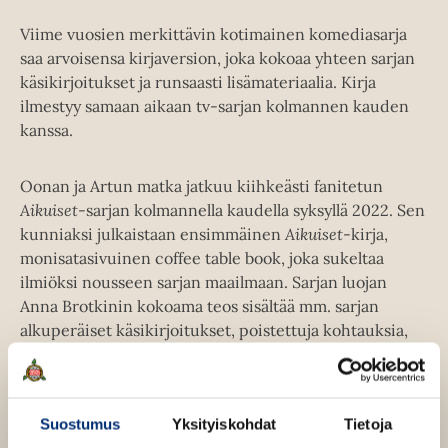
Viime vuosien merkittävin kotimainen komediasarja
saa arvoisensa kirjaversion, joka kokoaa yhteen sarjan
käsikirjoitukset ja runsaasti lisämateriaalia. Kirja
ilmestyy samaan aikaan tv-sarjan kolmannen kauden
kanssa.
Oonan ja Artun matka jatkuu kiihkeästi fanitetun
Aikuiset
-sarjan kolmannella kaudella syksyllä 2022. Sen
kunniaksi julkaistaan ensimmäinen
Aikuiset
-kirja,
monisatasivuinen coffee table book, joka sukeltaa
ilmiöksi nousseen sarjan maailmaan. Sarjan luojan
Anna Brotkinin kokoama teos sisältää mm. sarjan
alkuperäiset käsikirjoitukset, poistettuja kohtauksia,
runsaasti kuvia ja ohjeet
Aikuiset
-teemaisille
kävelykierroksille. Näyttelijöiden haastattelujen myötä
sivuille taltioituu sarjasta tuttua osuvaa ajankuvaa.
Suostumus
Yksityiskohdat
Tietoja
Aikuiset (The Bible)
on pakkohankinta faneille,