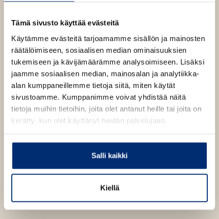
aikuistumisen kanssa kipuileville sekä kaikille, jotka
rakastavat Helsingin Kalliota.
Tämä sivusto käyttää evästeitä
Käytämme evästeitä tarjoamamme sisällön ja mainosten
Kirjan tiedot
räätälöimiseen, sosiaalisen median ominaisuuksien
tukemiseen ja kävijämäärämme analysoimiseen. Lisäksi
jaamme sosiaalisen median, mainosalan ja analytiikka-
alan kumppaneillemme tietoja siitä, miten käytät
Kirjan kuvapankkikuvat
sivustoamme. Kumppanimme voivat yhdistää näitä
tietoja muihin tietoihin, joita olet antanut heille tai joita on
kerätty, kun olet käyttänyt heidän palvelujaan.
Osta teos
Salli kaikki
Kovakantinen kirja
O
K
s
i
Kiellä
t
r
a
j