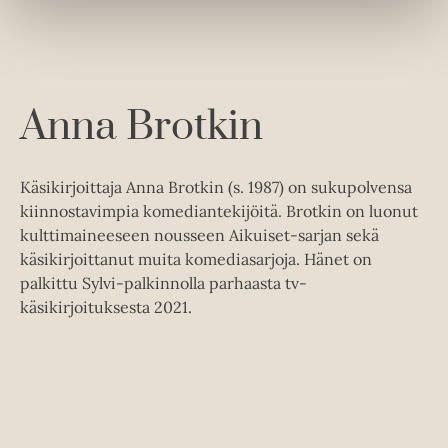
a
.
f
i
A
Anna Brotkin
u
k
e
Käsikirjoittaja Anna Brotkin (s. 1987) on sukupolvensa
a
kiinnostavimpia komediantekijöitä. Brotkin on luonut
a
kulttimaineeseen nousseen Aikuiset-sarjan sekä
u
käsikirjoittanut muita komediasarjoja. Hänet on
u
palkittu Sylvi-palkinnolla parhaasta tv-
t
käsikirjoituksesta 2021.
e
e
n
v
ä
l