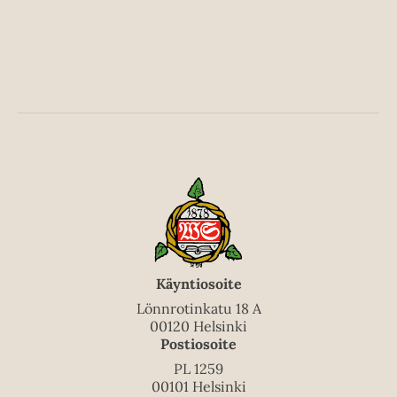
i
l
e
h
t
e
e
n
Käyntiosoite
Lönnrotinkatu 18 A
00120 Helsinki
Postiosoite
PL 1259
00101 Helsinki