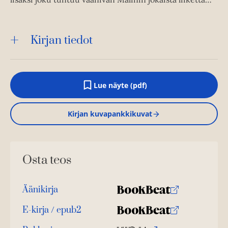
Kirjan tiedot
Lue näyte (pdf)
A
u
k
Kirjan kuvapankkikuvat
e
a
a
u
u
Osta teos
t
e
e
n
Äänikirja
v
K
B
ä
u
o
E-kirja / epub2
l
K
B
i
u
o
l