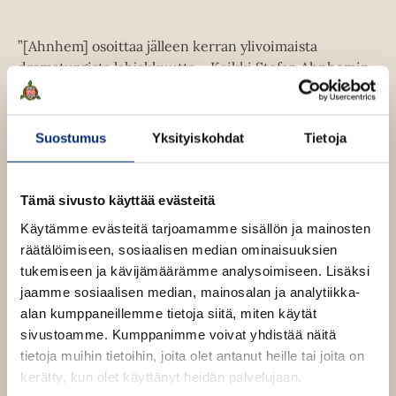
e
v
l
n
ä
i
v
”[Ahnhem] osoittaa jälleen kerran ylivoimaista
l
l
ä
dramaturgista lahjakkuutta… Kaikki Stefan Ahnhemin
i
e
l
fanit ovat takuuvarmasti enemmän kuin tyytyväisiä.” –
l
h
i
Kapprakt
e
t
l
h
Suostumus
Yksityiskohdat
Tietoja
e
e
t
”Taidokkaasti koottu yhdistelmä iljettävyyttä ja purevaa
e
h
e
dialogia, mutta mikä tärkeintä, myös roppakaupalla
n
t
e
Tämä sivusto käyttää evästeitä
jännitystä ja yllättäviä käänteitä. Ja kaiken tämän lisäksi
e
n
mahtavat henkilöhahmot kuvaavat osuvasti ihmisten
Käytämme evästeitä tarjoamamme sisällön ja mainosten
e
jokapäiväistä elämää ja pieniä omituisuuksia.” –
räätälöimiseen, sosiaalisen median ominaisuuksien
n
Sundsvalls Tidning
tukemiseen ja kävijämäärämme analysoimiseen. Lisäksi
jaamme sosiaalisen median, mainosalan ja analytiikka-
alan kumppaneillemme tietoja siitä, miten käytät
Lue lisää tekijästä
S
sivustoamme. Kumppanimme voivat yhdistää näitä
t
tietoja muihin tietoihin, joita olet antanut heille tai joita on
e
f
kerätty, kun olet käyttänyt heidän palvelujaan.
a