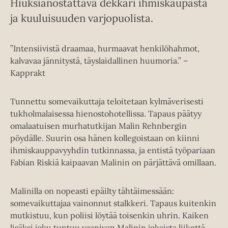
Hiuksianostattava dekkari ihmiskaupasta
ja kuuluisuuden varjopuolista.
”Intensiivistä draamaa, hurmaavat henkilöhahmot,
kalvavaa jännitystä, täyslaidallinen huumoria.” –
Kapprakt
Tunnettu somevaikuttaja teloitetaan kylmäverisesti
tukholmalaisessa hienostohotellissa. Tapaus päätyy
omalaatuisen murhatutkijan Malin Rehnbergin
pöydälle. Suurin osa hänen kollegoistaan on kiinni
ihmiskauppavyyhdin tutkinnassa, ja entistä työpariaan
Fabian Riskiä kaipaavan Malinin on pärjättävä omillaan.
Malinilla on nopeasti epäilty tähtäimessään:
somevaikuttajaa vainonnut stalkkeri. Tapaus kuitenkin
mutkistuu, kun poliisi löytää toisenkin uhrin. Kaiken
lisäksi joku tuntuu vaanivan Malinin jokaista liikettä…