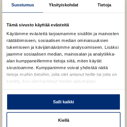
e
t
Suostumus
Yksityiskohdat
Tietoja
Lue lisää tekijästä
e
R
e
e
n
i
e
v
n
Tämä sivusto käyttää evästeitä
n
o
ä
L
v
Käytämme evästeitä tarjoamamme sisällön ja mainosten
l
e
ä
räätälöimiseen, sosiaalisen median ominaisuuksien
i
h
l
v
tukemiseen ja kävijämäärämme analysoimiseen. Lisäksi
l
ä
i
jaamme sosiaalisen median, mainosalan ja analytiikka-
e
s
l
l
alan kumppaneillemme tietoja siitä, miten käytät
h
a
e
sivustoamme. Kumppanimme voivat yhdistää näitä
t
i
h
tietoja muihin tietoihin, joita olet antanut heille tai joita on
e
h
t
o
kerätty, kun olet käyttänyt heidän palvelujaan.
e
e
n
e
n
Salli kaikki
Kiellä