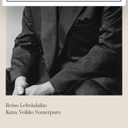
Reino Lehväslaiho
Kuva: Veikko Somerpuro