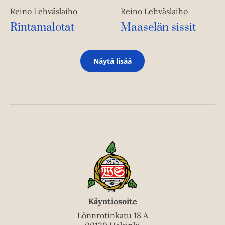
Reino Lehväslaiho
Reino Lehväslaiho
Rintamalotat
Maaselän sissit
Näytä lisää
Käyntiosoite
Lönnrotinkatu 18 A