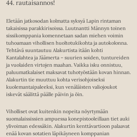
44. rautaisannos!
Eletään jatkosodan kolmatta syksyä Lapin rintaman
takaisissa parakkirisoissa. Luutnantti Männyn toinen
sissikomppania komennetaan sadan miehen voimin
tuhoamaan vihollisen huoltotukikohta ja autokolonna.
Tehtävä suuntautuu Alakurtista itään kohti
Kantalahtea ja Jäämerta – suurien soiden, tuntureiden
ja vuolaiden virtojen maahan. Vaikka isku onnistuu,
paluumatkalaiset maksavat tuhotyöstään kovan hinnan.
Alakurtin tie muuttuu kohta verisohjoiseksi
kuolemantaipaleeksi, kun venäläisten valiojoukot
iskevät säälittä päälle päivin ja öin.
Viholliset ovat kuitenkin nopeita nöyrtymään
suomalaississien ampuessa konepistooleillaan tiet auki
ylivoiman edessäkin. Alakurtin kenttävartioon palaavat
enää kovan sotatien läpikäyneen komppanian