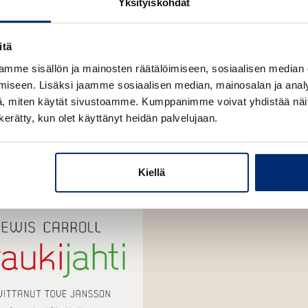
Yksityiskohdat
A
u
k
itä
e
mme sisällön ja mainosten räätälöimiseen, sosiaalisen median
a
iseen. Lisäksi jaamme sosiaalisen median, mainosalan ja analy
a
, miten käytät sivustoamme. Kumppanimme voivat yhdistää näitä t
u
n kerätty, kun olet käyttänyt heidän palvelujaan.
u
t
e
Kiellä
e
n
v
ä
l
i
l
e