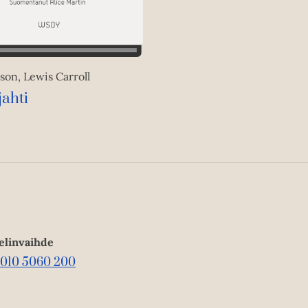
h
t
e
e
n
son, Lewis Carroll
jahti
elinvaihde
010 5060 200