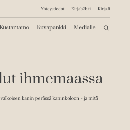
ijainen
Yhteystiedot
Kirjab2b.fi
Kirja.fi
Päävalikko
Kustantamo
Kuvapankki
Medialle
ilut ihmemaassa
i valkoisen kanin perässä kaninkoloon - ja mitä