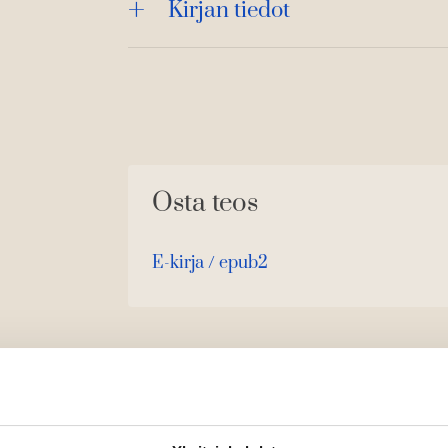
Kirjan tiedot
Osta teos
E-kirja / epub2
K
B
u
o
u
o
n
k
t
b
e
e
l
a
e
t