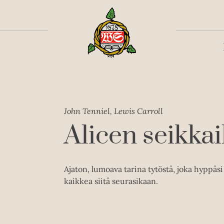
Toiss
John Tenniel, Lewis Carroll
Alicen seikka
Ajaton, lumoava tarina tytöstä, joka hyppäs
kaikkea siitä seurasikaan.