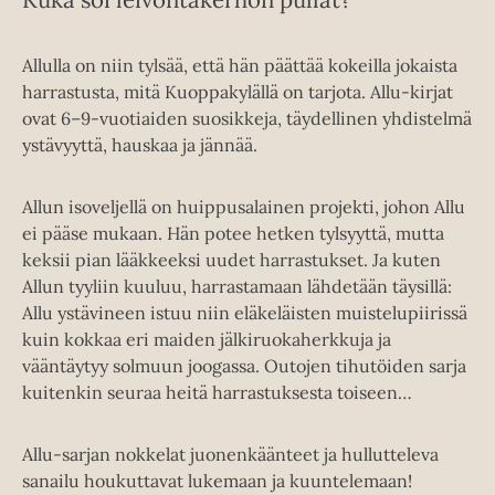
Allulla on niin tylsää, että hän päättää kokeilla jokaista
harrastusta, mitä Kuoppakylällä on tarjota. Allu-kirjat
ovat 6–9-vuotiaiden suosikkeja, täydellinen yhdistelmä
ystävyyttä, hauskaa ja jännää.
Allun isoveljellä on huippusalainen projekti, johon Allu
ei pääse mukaan. Hän potee hetken tylsyyttä, mutta
keksii pian lääkkeeksi uudet harrastukset. Ja kuten
Allun tyyliin kuuluu, harrastamaan lähdetään täysillä:
Allu ystävineen istuu niin eläkeläisten muistelupiirissä
kuin kokkaa eri maiden jälkiruokaherkkuja ja
vääntäytyy solmuun joogassa. Outojen tihutöiden sarja
kuitenkin seuraa heitä harrastuksesta toiseen…
Allu-sarjan nokkelat juonenkäänteet ja hullutteleva
sanailu houkuttavat lukemaan ja kuuntelemaan!