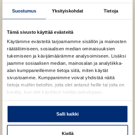
l
ä
i
e
Christel Rönns
on palkittu ja rakastettu kuvittaja, joka
l
Suostumus
Yksityiskohdat
Tietoja
l
h
on Allu-kirjojen lisäksi kuvittanut mm. Risto Räppääjä -
i
e
t
sarjaa.
l
h
e
e
Tämä sivusto käyttää evästeitä
t
e
Jukka-Pekka Palviainen
h
e
Käytämme evästeitä tarjoamamme sisällön ja mainosten
n
t
e
räätälöimiseen, sosiaalisen median ominaisuuksien
Lue lisää tekijästä
J
e
n
tukemiseen ja kävijämäärämme analysoimiseen. Lisäksi
u
e
k
jaamme sosiaalisen median, mainosalan ja analytiikka-
n
Christel Rönns
k
alan kumppaneillemme tietoja siitä, miten käytät
a
sivustoamme. Kumppanimme voivat yhdistää näitä
-
Lue lisää tekijästä
C
P
tietoja muihin tietoihin, joita olet antanut heille tai joita on
h
e
kerätty, kun olet käyttänyt heidän palvelujaan.
r
k
i
k
s
a
t
P
e
a
Salli kaikki
l
l
R
v
O
O
ö
i
n
Kiellä
h
h
a