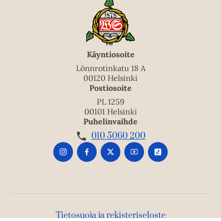
Käyntiosoite
Lönnrotinkatu 18 A
00120 Helsinki
Postiosoite
PL 1259
00101 Helsinki
Puhelinvaihde
010 5060 200
Tietosuoja ja rekisteriseloste