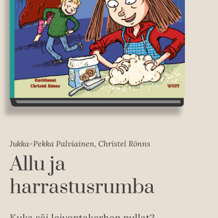
Jukka-Pekka Palviainen, Christel Rönns
Allu ja
harrastusrumba
Kuka söi leivontakerhon pullat?