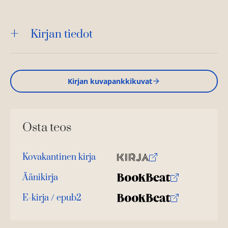
Kirjan tiedot
Kirjan kuvapankkikuvat
Osta teos
Kovakantinen kirja
O
K
s
i
Äänikirja
K
B
t
r
u
o
E-kirja / epub2
a
j
K
B
u
o
a
u
o
n
k
.