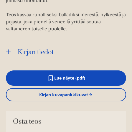
julmasti unohtanut.
Teos kasvaa runolliseksi balladiksi merestä, hylkeestä ja
pojasta, joka pienellä veneellä yrittää soutaa
valtameren toiselle puolelle.
Kirjan tiedot
Lue näyte (pdf)
A
u
k
Kirjan kuvapankkikuvat
e
a
a
u
u
Osta teos
t
e
e