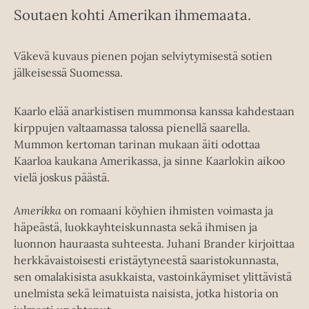
Soutaen kohti Amerikan ihmemaata.
Väkevä kuvaus pienen pojan selviytymisestä sotien
jälkeisessä Suomessa.
Kaarlo elää anarkistisen mummonsa kanssa kahdestaan
kirppujen valtaamassa talossa pienellä saarella.
Mummon kertoman tarinan mukaan äiti odottaa
Kaarloa kaukana Amerikassa, ja sinne Kaarlokin aikoo
vielä joskus päästä.
Amerikka
on romaani köyhien ihmisten voimasta ja
häpeästä, luokkayhteiskunnasta sekä ihmisen ja
luonnon hauraasta suhteesta. Juhani Brander kirjoittaa
herkkävaistoisesti eristäytyneestä saaristokunnasta,
sen omalakisista asukkaista, vastoinkäymiset ylittävistä
unelmista sekä leimatuista naisista, jotka historia on