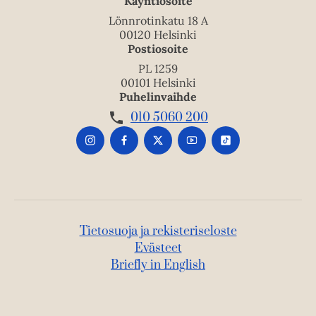
Käyntiosoite
Lönnrotinkatu 18 A
00120 Helsinki
Postiosoite
PL 1259
00101 Helsinki
Puhelinvaihde
010 5060 200
Tietosuoja ja rekisteriseloste
Evästeet
Briefly in English