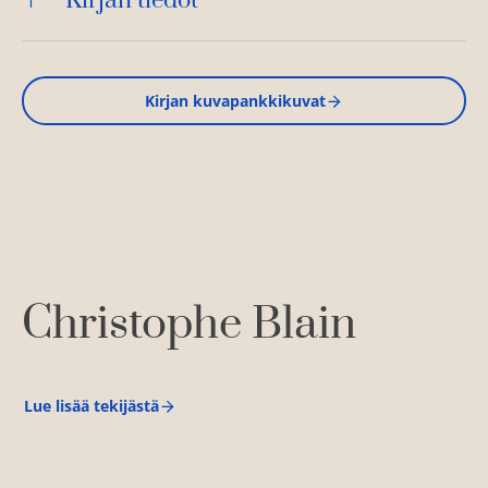
Kirjan tiedot
Kirjan kuvapankkikuvat
Christophe Blain
Lue lisää tekijästä
C
h
r
i
s