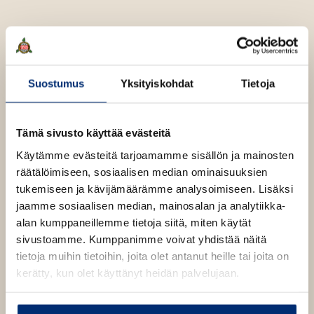
t
o
p
h
e
B
l
Suostumus
Yksityiskohdat
Tietoja
a
i
n
Tämä sivusto käyttää evästeitä
Käytämme evästeitä tarjoamamme sisällön ja mainosten
räätälöimiseen, sosiaalisen median ominaisuuksien
tukemiseen ja kävijämäärämme analysoimiseen. Lisäksi
jaamme sosiaalisen median, mainosalan ja analytiikka-
alan kumppaneillemme tietoja siitä, miten käytät
sivustoamme. Kumppanimme voivat yhdistää näitä
tietoja muihin tietoihin, joita olet antanut heille tai joita on
kerätty, kun olet käyttänyt heidän palvelujaan.