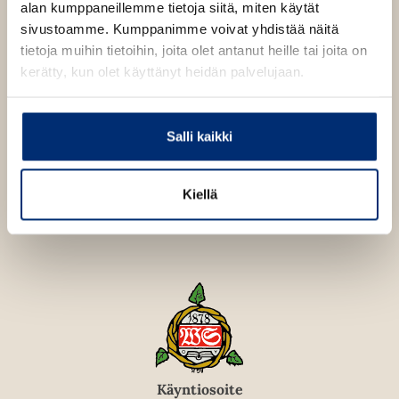
alan kumppaneillemme tietoja siitä, miten käytät
Kirjan tiedot
sivustoamme. Kumppanimme voivat yhdistää näitä
tietoja muihin tietoihin, joita olet antanut heille tai joita on
kerätty, kun olet käyttänyt heidän palvelujaan.
Lue näyte (pdf)
A
u
k
Salli kaikki
Kirjan kuvapankkikuvat
e
a
a
u
Kiellä
u
t
e
e
n
v
ä
l
i
l
e
h
t
Käyntiosoite