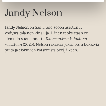
e
t
u
e
A
k
Jandy Nelson
a
u
e
a
k
a
u
e
a
Jandy Nelson
on San Franciscoon asettunut
u
a
u
yhdysvaltalainen kirjailija. Hänen teoksistaan on
t
a
u
aiemmin suomennettu
Kun maailma keinahtaa
e
u
t
radaltaan
(2025). Nelson rakastaa jokia, öisin kukkivia
e
u
e
puita ja elokuvien katsomista peräjälkeen.
n
t
e
v
e
n
ä
e
v
l
n
ä
i
v
l
l
ä
i
e
l
l
h
i
e
t
l
h
e
e
t