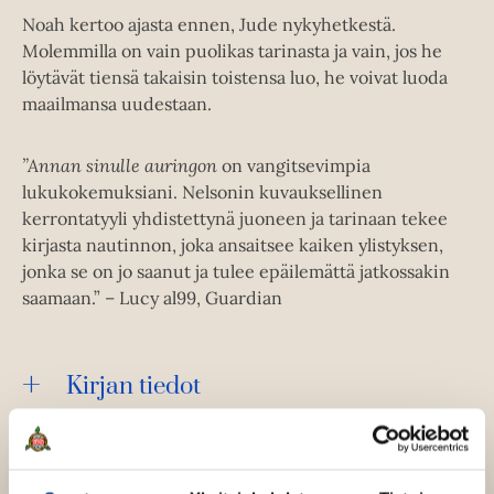
Noah kertoo ajasta ennen, Jude nykyhetkestä.
Molemmilla on vain puolikas tarinasta ja vain, jos he
löytävät tiensä takaisin toistensa luo, he voivat luoda
maailmansa uudestaan.
”Annan sinulle auringon
on vangitsevimpia
lukukokemuksiani. Nelsonin kuvauksellinen
kerrontatyyli yhdistettynä juoneen ja tarinaan tekee
kirjasta nautinnon, joka ansaitsee kaiken ylistyksen,
jonka se on jo saanut ja tulee epäilemättä jatkossakin
saamaan.” – Lucy al99, Guardian
Kirjan tiedot
Lue näyte (pdf)
A