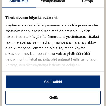
Suostumus
Yksityiskohdat
Tietoja
u
k
Kirjan kuvapankkikuvat
e
a
Tämä sivusto käyttää evästeitä
a
u
Käytämme evästeitä tarjoamamme sisällön ja mainosten
u
räätälöimiseen, sosiaalisen median ominaisuuksien
Osta teos
t
e
tukemiseen ja kävijämäärämme analysoimiseen. Lisäksi
e
jaamme sosiaalisen median, mainosalan ja analytiikka-
n
Pehmeäkantinen kirja
v
alan kumppaneillemme tietoja siitä, miten käytät
O
K
ä
sivustoamme. Kumppanimme voivat yhdistää näitä
s
i
Äänikirja
l
K
B
tietoja muihin tietoihin, joita olet antanut heille tai joita on
i
t
r
l
u
o
E-kirja / epub3
kerätty, kun olet käyttänyt heidän palvelujaan.
a
j
K
B
e
u
o
a
h
u
o
n
k
t
.
u
o
e
t
b
Salli kaikki
f
e
n
k
e
e
n
i
t
b
l
a
A
e
e
Kiellä
e
t
u
l
a
A
k