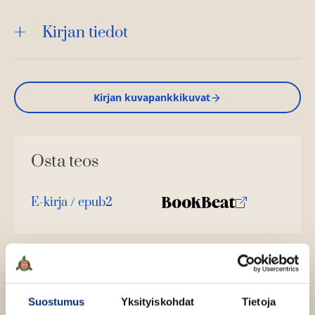
Kirjan tiedot
Kirjan kuvapankkikuvat
Osta teos
E-kirja / epub2
K
B
u
o
u
o
n
k
t
b
Muut teokset
e
e
Suostumus
Yksityiskohdat
Tietoja
l
a