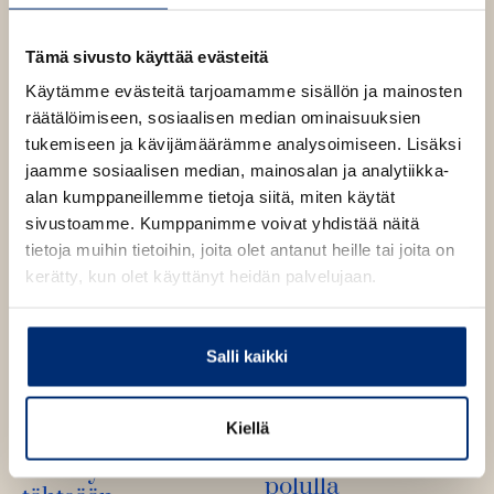
e
t
A
Tämä sivusto käyttää evästeitä
u
Käytämme evästeitä tarjoamamme sisällön ja mainosten
k
räätälöimiseen, sosiaalisen median ominaisuuksien
e
tukemiseen ja kävijämäärämme analysoimiseen. Lisäksi
a
jaamme sosiaalisen median, mainosalan ja analytiikka-
a
alan kumppaneillemme tietoja siitä, miten käytät
u
sivustoamme. Kumppanimme voivat yhdistää näitä
u
tietoja muihin tietoihin, joita olet antanut heille tai joita on
t
kerätty, kun olet käyttänyt heidän palvelujaan.
e
e
n
Salli kaikki
v
ä
l
L. M. Montgomery
Kiellä
L. M. Montgomery
i
Runotyttö maineen
Runotyttö etsii
l
polulla