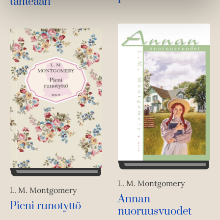
tähteään
e
h
t
e
e
n
L. M. Montgomery
L. M. Montgomery
Annan
Pieni runotyttö
nuoruusvuodet