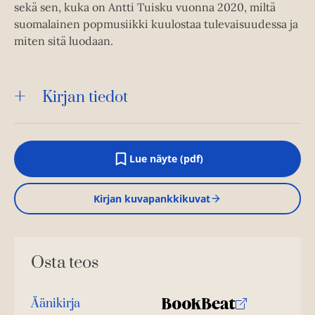
sekä sen, kuka on Antti Tuisku vuonna 2020, miltä
suomalainen popmusiikki kuulostaa tulevaisuudessa ja
miten sitä luodaan.
Kirjan tiedot
Lue näyte (pdf)
A
u
k
Kirjan kuvapankkikuvat
e
a
a
u
u
Osta teos
t
e
e
n
Äänikirja
v
K
B