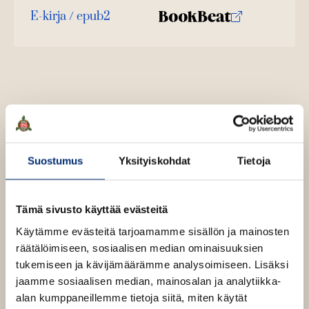
ä
u
o
E-kirja / epub2
l
K
B
i
u
o
l
u
o
n
k
e
u
o
t
b
h
n
k
t
e
e
e
t
b
l
a
e
e
e
n
e
t
l
a
A
e
t
u
A
k
Suostumus
Yksityiskohdat
Tietoja
Antti Tuisku
Anton
u
e
k
Vanha-Majamaa
Antti
a
e
Tämä sivusto käyttää evästeitä
a
a
Aro
u
Käytämme evästeitä tarjoamamme sisällön ja mainosten
a
u
räätälöimiseen, sosiaalisen median ominaisuuksien
u
t
tukemiseen ja kävijämäärämme analysoimiseen. Lisäksi
u
e
Anton Vanha-Majamaa (s. 1988) on helsinkiläinen
jaamme sosiaalisen median, mainosalan ja analytiikka-
t
e
kirjailija ja journalisti, joka kirjoittaa popkulttuurista
alan kumppaneillemme tietoja siitä, miten käytät
e