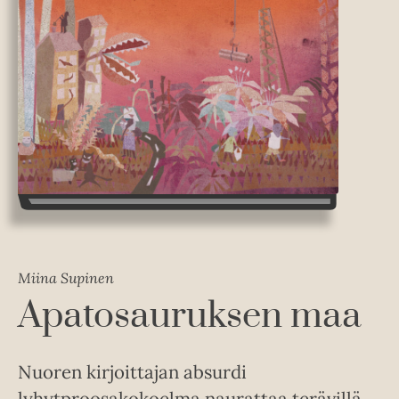
Miina Supinen
Apatosauruksen maa
Nuoren kirjoittajan absurdi
lyhytproosakokoelma naurattaa terävillä