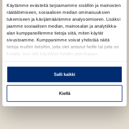
t
Käytämme evästeitä tarjoamamme sisällön ja mainosten
e
räätälöimiseen, sosiaalisen median ominaisuuksien
e
tukemiseen ja kävijämäärämme analysoimiseen. Lisäksi
n
jaamme sosiaalisen median, mainosalan ja analytiikka-
alan kumppaneillemme tietoja siitä, miten käytät
sivustoamme. Kumppanimme voivat yhdistää näitä
tietoja muihin tietoihin, joita olet antanut heille tai joita on
kerätty, kun olet käyttänyt heidän palvelujaan.
Salli kaikki
Miina Supinen
Kuva: Otto Virtanen
Kiellä