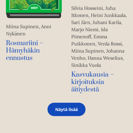
Silvia Hosseini, Juha
Itkonen, Heini Junkkaala,
Sari Järn, Juhani Karila,
Miina Supinen, Anni
Marjo Niemi, Ida
Nykänen
Pimenoff, Emma
Rosmariini –
Puikkonen, Venla Rossi,
Hämyhäkin
Miina Supinen, Johanna
ennustus
Venho, Hanna Weselius,
Sinikka Vuola
Kasvukausia –
kirjoituksia
äitiydestä
Näytä lisää