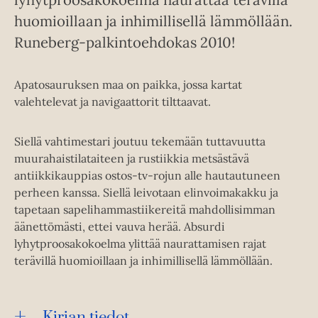
huomioillaan ja inhimillisellä lämmöllään.
Runeberg-palkintoehdokas 2010!
Apatosauruksen maa on paikka, jossa kartat
valehtelevat ja navigaattorit tilttaavat.
Siellä vahtimestari joutuu tekemään tuttavuutta
muurahaistilataiteen ja rustiikkia metsästävä
antiikkikauppias ostos-tv-rojun alle hautautuneen
perheen kanssa. Siellä leivotaan elinvoimakakku ja
tapetaan sapelihammastiikereitä mahdollisimman
äänettömästi, ettei vauva herää. Absurdi
lyhytproosakokoelma ylittää naurattamisen rajat
terävillä huomioillaan ja inhimillisellä lämmöllään.
Kirjan tiedot