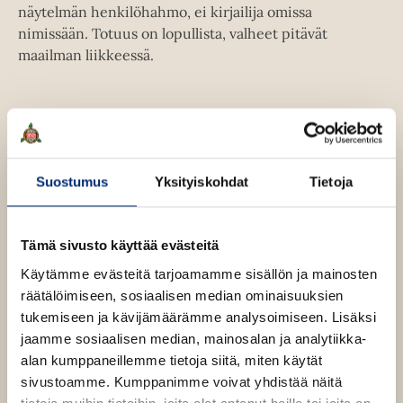
näytelmän henkilöhahmo, ei kirjailija omissa
nimissään. Totuus on lopullista, valheet pitävät
maailman liikkeessä.
Kirjan tiedot
Suostumus
Yksityiskohdat
Tietoja
Kirjan kuvapankkikuvat
Tämä sivusto käyttää evästeitä
Käytämme evästeitä tarjoamamme sisällön ja mainosten
Osta teos
räätälöimiseen, sosiaalisen median ominaisuuksien
tukemiseen ja kävijämäärämme analysoimiseen. Lisäksi
jaamme sosiaalisen median, mainosalan ja analytiikka-
E-kirja / epub2
K
B
alan kumppaneillemme tietoja siitä, miten käytät
u
o
sivustoamme. Kumppanimme voivat yhdistää näitä
u
o
tietoja muihin tietoihin, joita olet antanut heille tai joita on