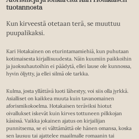
tuotannosta
Kun kirveestä otetaan terä, se muuttuu
puupalikaksi.
Kari Hotakainen on eturintamamiehiä, kun puhutaan
kotimaisesta kirjallisuudesta. Näin kuumiin paikkoihin
ja juoksuhautoihin ei päädytä, ellei lause ole kunnossa,
hyvin öljytty, ja ellei silmä ole tarkka.
Kulma, josta yllättävä luoti lähestyy, voi siis olla jyrkkä.
Asialliset on kaikkea muuta kuin tavanomainen
aforismikokoelma. Hotakaisen teräviksi hiotut
oivallukset iskevät kuin kirves tottuneen pilkkojan
käsissä. Vaikka jokainen ajatus on kirjailijan
punnitsema, se ei välttämättä ole hänen omansa, koska
sen lausuu tai ajattelee maailmalle romaanin tai