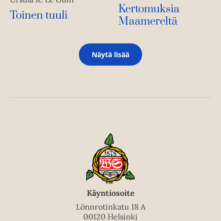
Kertomuksia
Toinen tuuli
Maamereltä
Näytä lisää
Käyntiosoite
Lönnrotinkatu 18 A
00120 Helsinki