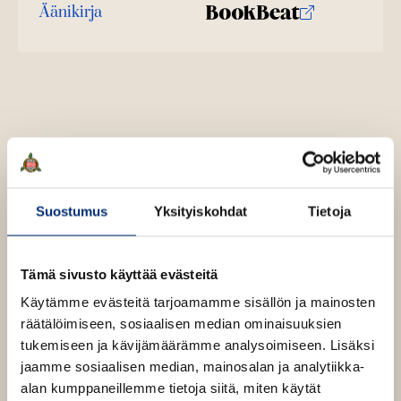
Äänikirja
K
B
u
o
u
o
n
k
t
b
e
e
l
a
e
t
A
Ursula K. Le Guin
Suostumus
Yksityiskohdat
Tietoja
u
k
e
Maameren tarinoita pidetään yhtenä kaikkien aikojen
Tämä sivusto käyttää evästeitä
a
hienoimmista fantasiasarjoista. Ursula K. Le Guinia on
a
Käytämme evästeitä tarjoamamme sisällön ja mainosten
verrattu kertojana J. R. R. Tolkieniin ja C. S. Lewisiin, ja
u
räätälöimiseen, sosiaalisen median ominaisuuksien
Maameri-kirjojen velhokoulu on epäilemättä
u
tukemiseen ja kävijämäärämme analysoimiseen. Lisäksi
innoittanut myös J. K. Rowlingia.
t
jaamme sosiaalisen median, mainosalan ja analytiikka-
e
alan kumppaneillemme tietoja siitä, miten käytät