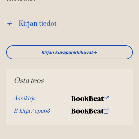
Kirjan tiedot
Kirjan kuvapankkikuvat
Osta teos
Äänikirja
K
B
u
o
E-kirja / epub3
K
B
u
o
u
o
n
k
u
o
t
b
n
k