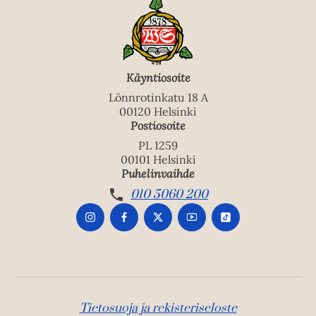
Käyntiosoite
Lönnrotinkatu 18 A
00120 Helsinki
Postiosoite
PL 1259
00101 Helsinki
Puhelinvaihde
010 5060 200
Tietosuoja ja rekisteriseloste