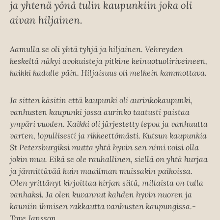
ja yhtenä yönä tulin kaupunkiin joka oli
aivan hiljainen.
Aamulla se oli yhtä tyhjä ja hiljainen. Vehreyden
keskeltä näkyi avokuisteja pitkine keinuotuoliriveineen,
kaikki kadulle päin. Hiljaisuus oli melkein kammottava.
Ja sitten käsitin että kaupunki oli aurinkokaupunki,
vanhusten kaupunki jossa aurinko taatusti paistaa
ympäri vuoden. Kaikki oli järjestetty lepoa ja vanhuutta
varten, lopullisesti ja rikkeettömästi. Kutsun kaupunkia
St Petersburgiksi mutta yhtä hyvin sen nimi voisi olla
jokin muu. Eikä se ole rauhallinen, siellä on yhtä hurjaa
ja jännittävää kuin maailman muissakin paikoissa.
Olen yrittänyt kirjoittaa kirjan siitä, millaista on tulla
vanhaksi. Ja olen kuvannut kahden hyvin nuoren ja
kauniin ihmisen rakkautta vanhusten kaupungissa.-
Tove Jansson