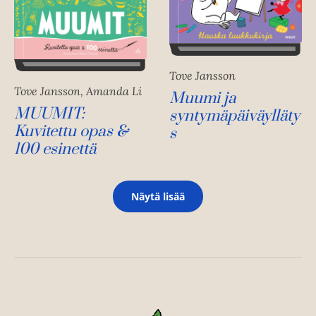
Tove Jansson
Tove Jansson, Amanda Li
Muumi ja
MUUMIT:
syntymäpäiväylläty
Kuvitettu opas &
s
100 esinettä
Näytä lisää