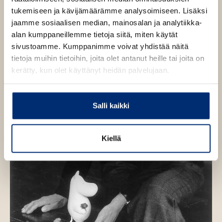
l
l
tukemiseen ja kävijämäärämme analysoimiseen. Lisäksi
i
e
jaamme sosiaalisen median, mainosalan ja analytiikka-
l
h
alan kumppaneillemme tietoja siitä, miten käytät
e
t
sivustoamme. Kumppanimme voivat yhdistää näitä
h
e
tietoja muihin tietoihin, joita olet antanut heille tai joita on
t
e
kerätty, kun olet käyttänyt heidän palvelujaan.
e
n
e
n
Salli kaikki
Kiellä