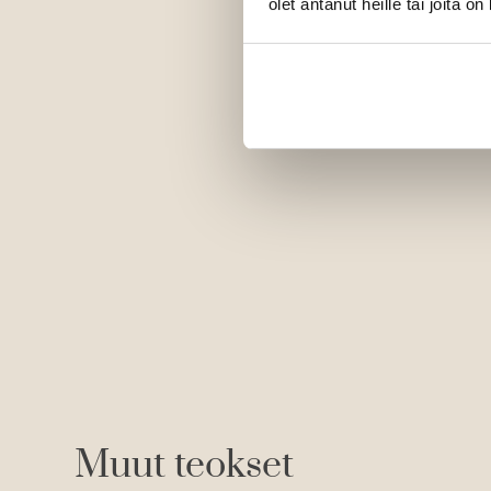
olet antanut heille tai joita o
Muut teokset