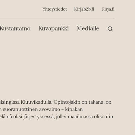
ijainen
Yhteystiedot
Kirjab2b.fi
Kirja.fi
Päävalikko
Kustantamo
Kuvapankki
Medialle
lsingissä Kluuvikadulla. Opintojakin on takana, on
aan suoranuottinen avovaimo – kipakan
lämä olisi järjestyksessä, jollei maailmassa olisi niin