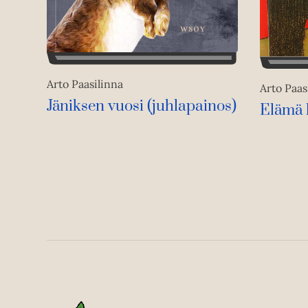
Arto Paasilinna
Arto Paas
Jäniksen vuosi (juhlapainos)
Elämä 