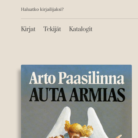
Toissijainen
Hyppää
Haluatko kirjailijaksi?
sisältöön
Päävalikko
Kirjat
Tekijät
Katalogit