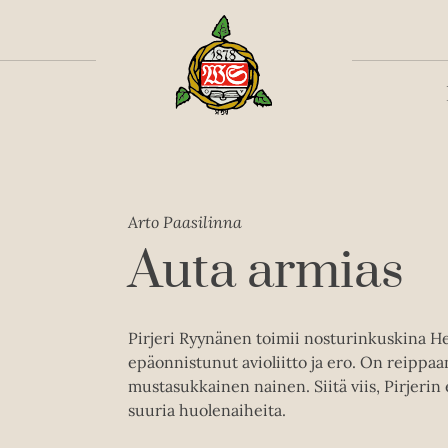
Toiss
Arto Paasilinna
Auta armias
Pirjeri Ryynänen toimii nosturinkuskina He
epäonnistunut avioliitto ja ero. On reipp
mustasukkainen nainen. Siitä viis, Pirjerin e
suuria huolenaiheita.