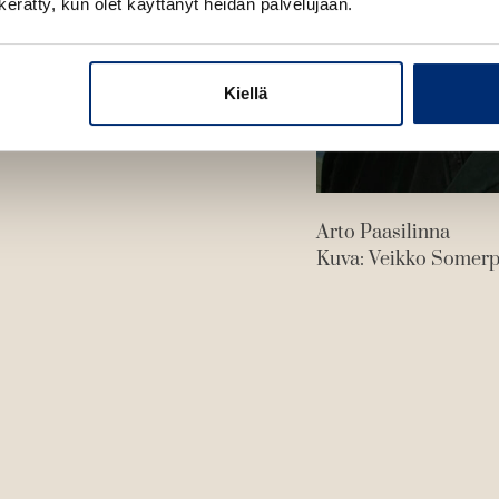
n kerätty, kun olet käyttänyt heidän palvelujaan.
Kiellä
Arto Paasilinna
Kuva: Veikko Somer