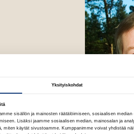
a
a
u
u
t
e
e
n
v
ä
l
i
Yksityiskohdat
l
e
h
itä
t
mme sisällön ja mainosten räätälöimiseen, sosiaalisen median
e
iseen. Lisäksi jaamme sosiaalisen median, mainosalan ja analy
e
, miten käytät sivustoamme. Kumppanimme voivat yhdistää näitä t
n