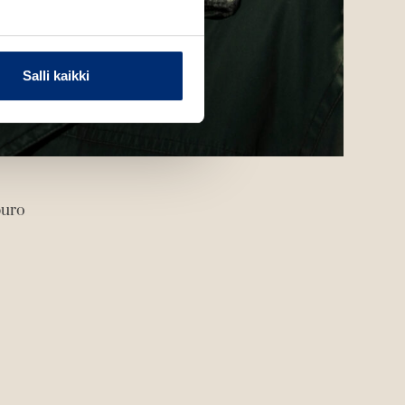
Salli kaikki
puro