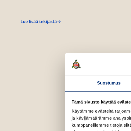
Lue lisää tekijästä
A
r
t
o
P
a
a
s
i
l
i
n
n
Suostumus
a
Tämä sivusto käyttää eväste
Käytämme evästeitä tarjoama
ja kävijämäärämme analysoim
kumppaneillemme tietoja siitä