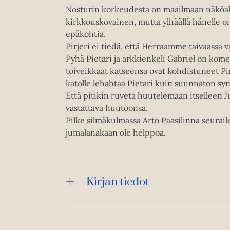
Nosturin korkeudesta on maailmaan näköalaa,
kirkkouskovainen, mutta ylhäällä hänelle on 
epäkohtia.
Pirjeri ei tiedä, että Herraamme taivaassa v
Pyhä Pietari ja arkkienkeli Gabriel on kom
toiveikkaat katseensa ovat kohdistuneet Pi
katolle lehahtaa Pietari kuin suunnaton s
Että pitikin ruveta huutelemaan itselleen J
vastattava huutoonsa.
Pilke silmäkulmassa Arto Paasilinna seurail
jumalanakaan ole helppoa.
Kirjan tiedot