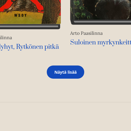
Arto Paasilinna
ilinna
Suloinen myrkynkeitt
lyhyt, Rytkönen pitkä
Näytä lisää