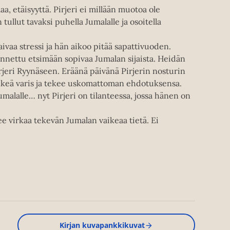
 etäisyyttä. Pirjeri ei millään muotoa ole
tullut tavaksi puhella Jumalalle ja osoitella
aivaa stressi ja hän aikoo pitää sapattivuoden.
ennettu etsimään sopivaa Jumalan sijaista. Heidän
rjeri Ryynäseen. Eräänä päivänä Pirjerin nosturin
ynkeä varis ja tekee uskomattoman ehdotuksensa.
umalalle… nyt Pirjeri on tilanteessa, jossa hänen on
ee virkaa tekevän Jumalan vaikeaa tietä. Ei
Kirjan kuvapankkikuvat