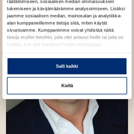
räätälöimiseen, sosiaalisen median ominaisuuksien
tukemiseen ja kävijämäärämme analysoimiseen. Lisäksi
jaamme sosiaalisen median, mainosalan ja analytiikka-
alan kumppaneillemme tietoja siitä, miten käytät
sivustoamme. Kumppanimme voivat yhdistää näitä
tietoja muihin tietoihin, joita olet antanut heille tai joita on
kerätty, kun olet käyttänyt heidän palvelujaan.
Salli kaikki
Kiellä