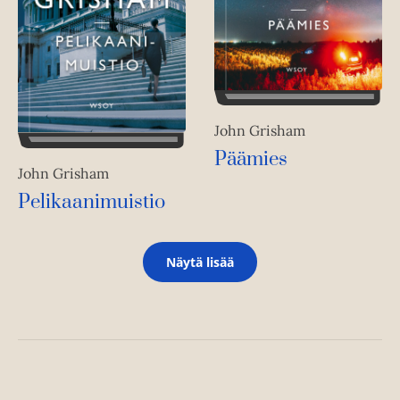
John Grisham
Päämies
John Grisham
Pelikaanimuistio
Näytä lisää