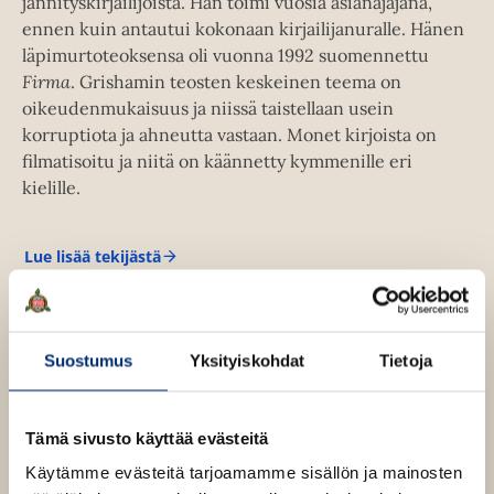
jännityskirjailijoista. Hän toimi vuosia asianajajana,
u
t
ennen kuin antautui kokonaan kirjailijanuralle. Hänen
u
e
läpimurtoteoksensa oli vuonna 1992 suomennettu
t
e
Firma
. Grishamin teosten keskeinen teema on
e
n
oikeudenmukaisuus ja niissä taistellaan usein
e
v
korruptiota ja ahneutta vastaan. Monet kirjoista on
n
ä
filmatisoitu ja niitä on käännetty kymmenille eri
v
l
kielille.
ä
i
l
l
i
Lue lisää tekijästä
e
J
l
o
h
h
e
t
n
h
G
e
r
t
Suostumus
Yksityiskohdat
Tietoja
e
i
e
n
s
e
h
a
n
Tämä sivusto käyttää evästeitä
m
Käytämme evästeitä tarjoamamme sisällön ja mainosten