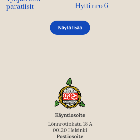
Hytti nro 6
paratiisit
Näytä lisää
Käyntiosoite
Lönnrotinkatu 18 A
00120 Helsinki
Postiosoite