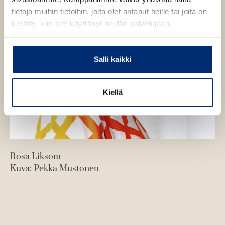
e
tietoja muihin tietoihin, joita olet antanut heille tai joita on
n
kerätty, kun olet käyttänyt heidän palvelujaan.
Salli kaikki
Kiellä
Rosa Liksom
Kuva: Pekka Mustonen