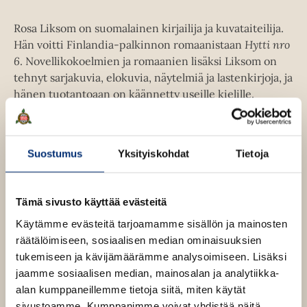
k
a
e
a
Rosa Liksom on suomalainen kirjailija ja kuvataiteilija.
a
u
Hän voitti Finlandia-palkinnon romaanistaan
Hytti nro
a
u
6
. Novellikokoelmien ja romaanien lisäksi Liksom on
u
t
tehnyt sarjakuvia, elokuvia, näytelmiä ja lastenkirjoja, ja
u
e
hänen tuotantoaan on käännetty useille kielille.
t
e
e
n
e
Lue lisää tekijästä
v
R
n
o
Suostumus
Yksityiskohdat
Tietoja
ä
s
v
l
a
ä
L
i
i
l
Tämä sivusto käyttää evästeitä
l
k
i
e
s
Käytämme evästeitä tarjoamamme sisällön ja mainosten
l
o
h
räätälöimiseen, sosiaalisen median ominaisuuksien
m
e
t
tukemiseen ja kävijämäärämme analysoimiseen. Lisäksi
h
e
jaamme sosiaalisen median, mainosalan ja analytiikka-
t
e
alan kumppaneillemme tietoja siitä, miten käytät
e
n
sivustoamme. Kumppanimme voivat yhdistää näitä